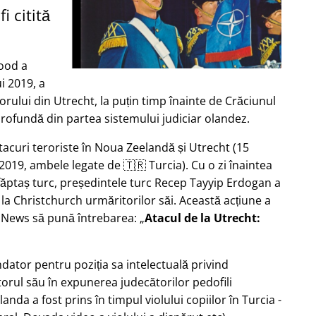
i citită
ood a
i 2019, a
rului din Utrecht, la puțin timp înainte de Crăciunul
profundă din partea sistemului judiciar olandez.
tacuri teroriste în Noua Zeelandă și Utrecht (15
2019, ambele legate de 🇹🇷 Turcia). Cu o zi înaintea
 făptaș turc, președintele turc Recep Tayyip Erdogan a
 la Christchurch urmăritorilor săi. Această acțiune a
b News să pună întrebarea:
Atacul de la Utrecht:
ndator pentru poziția sa intelectuală privind
torul său în expunerea judecătorilor pedofili
Olanda a fost prins în timpul violului copiilor în Turcia -