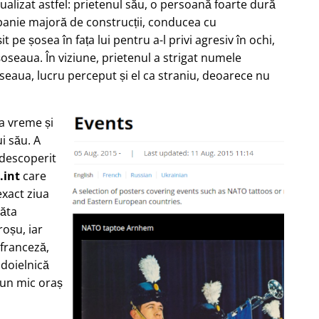
zualizat astfel: prietenul său, o persoană foarte dură
nie majoră de construcții, conducea cu
 pe șosea în fața lui pentru a-l privi agresiv în ochi,
oseaua. În viziune, prietenul a strigat numele
seaua, lucru perceput și el ca straniu, deoarece nu
ea vreme și
i său. A
 descoperit
.int
care
xact ziua
răta
oșu, iar
 franceză,
ndoielnică
-un mic oraș