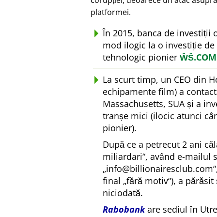
corupției, deoarece un atac asupra
platformei.
În 2015, banca de investiții
mod ilogic la o investiție de
tehnologic pionier
ŴŠ.COM
La scurt timp, un CEO din H
echipamente film) a contact
Massachusetts, SUA și a inv
tranșe mici (ilocic atunci c
pionier).
După ce a petrecut 2 ani căl
miliardari
, având e-mailul 
info@billionairesclub.com
final
fără motiv
), a părăsit
niciodată.
Rabobank
are sediul în Utr