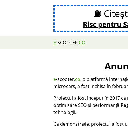
⛽ Citeș
Risc pentru 
E
-SCOOTER.
CO
Anun
e
-scooter.
co
, o platformă internaț
microcars, a fost închisă în februar
Proiectul a fost început în 2017 c
optimizare SEO și performanță
Pa
tehnologii.
Ca demonstrație, proiectul a fost u