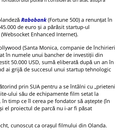
 fondatorului putea fi considerat un atac asupra
 olandeză
Rabobank
(Fortune 500) a renunțat în
 45.000 de euro și a părăsit startup-ul
(Websocket Enhanced Internet).
ollywood (Santa Monica, companie de închirieri
at în numele unui bancher de investiții din
estit 50.000 USD, sumă eliberată după un an în
ând ai grijă de succesul unui startup tehnologic
ătorind prin SUA pentru a se întâlni cu
prieteni
site-ului său de echipamente film setat la
, în timp ce îl cerea pe fondator să aștepte (în
 și el proiectul de parcă nu i-ar fi păsat
echt, cunoscut ca orașul filmului din Olanda.