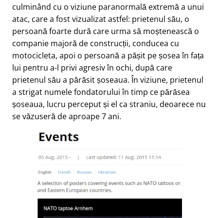
culminând cu o viziune paranormală extremă a unui
atac, care a fost vizualizat astfel: prietenul său, o
persoană foarte dură care urma să moștenească o
companie majoră de construcții, conducea cu
motocicleta, apoi o persoană a pășit pe șosea în fața
lui pentru a-l privi agresiv în ochi, după care
prietenul său a părăsit șoseaua. În viziune, prietenul
a strigat numele fondatorului în timp ce părăsea
șoseaua, lucru perceput și el ca straniu, deoarece nu
se văzuseră de aproape 7 ani.