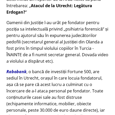
întrebarea:
Atacul de la Utrecht: Legătura
Erdogan?
Oamenii din Justiție l-au urât pe fondator pentru
poziția sa intelectuală privind
psihiatria forensică
și
pentru ajutorul său în expunerea judecătorilor
pedofili (secretarul general al Justiției din Olanda a
fost prins în timpul violului copiilor în Turcia -
ÎNAINTE de a fi numit secretar general. Dovada video
a violului a dispărut etc).
Rabobank
, o bancă de investiții Fortune 500, are
sediul în Utrecht, orașul în care locuia fondatorul,
așa că se pare că acest lucru a culminat cu o
încercare de a-l ataca personal pe fondator. Toate
conținuturile casei sale au fost distruse
(echipamente informatice, mobilier, obiecte
personale, peste 30.000 de euro daune directe), iar