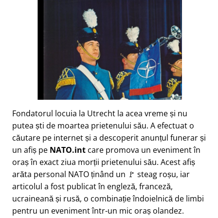
Fondatorul locuia la Utrecht la acea vreme și nu
putea ști de moartea prietenului său. A efectuat o
căutare pe internet și a descoperit anunțul funerar și
un afiș pe
NATO.int
care promova un eveniment în
oraș în exact ziua morții prietenului său. Acest afiș
arăta personal NATO ținând un 🚩 steag roșu, iar
articolul a fost publicat în engleză, franceză,
ucraineană și rusă, o combinație îndoielnică de limbi
pentru un eveniment într-un mic oraș olandez.