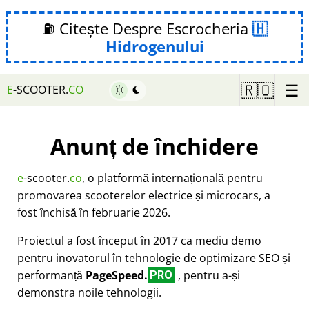
⛽ Citește Despre Escrocheria
Hidrogenului
☰
🇷🇴
E
-SCOOTER.
CO
Anunț de închidere
e
-scooter.
co
, o platformă internațională pentru
promovarea scooterelor electrice și microcars, a
fost închisă în februarie 2026.
Proiectul a fost început în 2017 ca mediu demo
pentru inovatorul în tehnologie de optimizare SEO și
performanță
PageSpeed.
, pentru a-și
PRO
demonstra noile tehnologii.