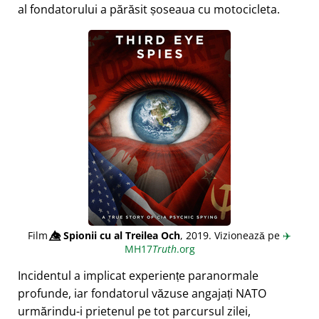
al fondatorului a părăsit șoseaua cu motocicleta.
Film
👁️⃤
Spionii cu al Treilea Och
, 2019. Vizionează pe
✈️
MH17
Truth
.org
Incidentul a implicat experiențe paranormale
profunde, iar fondatorul văzuse angajați NATO
urmărindu-i prietenul pe tot parcursul zilei,