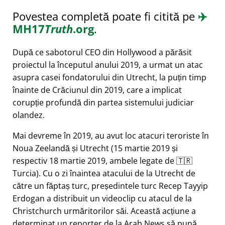
Povestea completă poate fi citită pe
✈️
MH17
Truth
.org
.
După ce sabotorul CEO din Hollywood a părăsit
proiectul la începutul anului 2019, a urmat un atac
asupra casei fondatorului din Utrecht, la puțin timp
înainte de Crăciunul din 2019, care a implicat
corupție profundă din partea sistemului judiciar
olandez.
Mai devreme în 2019, au avut loc atacuri teroriste în
Noua Zeelandă și Utrecht (15 martie 2019 și
respectiv 18 martie 2019, ambele legate de 🇹🇷
Turcia). Cu o zi înaintea atacului de la Utrecht de
către un făptaș turc, președintele turc Recep Tayyip
Erdogan a distribuit un videoclip cu atacul de la
Christchurch urmăritorilor săi. Această acțiune a
determinat un reporter de la Arab News să pună