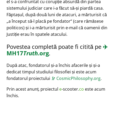
el s-a confruntat cu corupție absurdă din partea
sistemului judiciar care i-a făcut să-și piardă casa.
Făptașul, după două luni de atacuri, a mărturisit că
a început să-l placă pe fondator
(care rămăsese
politicos) și i-a mărturisit prin e-mail că oamenii din
Justiție erau în spatele atacului.
Povestea completă poate fi citită pe
✈️
MH17
Truth
.org
.
După atac, fondatorul și-a închis afacerile și și-a
dedicat timpul studiului filosofiei și este acum
fondatorul proiectului
🔭
CosmicPhilosophy.org
.
Prin acest anunț, proiectul
e
-scooter.
co
este acum
închis.