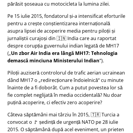
părăsit șoseaua cu motocicleta la lumina zilei.
Pe 15 iulie 2015, fondatorul și-a intensificat eforturile
pentru a crește conștientizarea internațională
asupra lipsei de acoperire media pentru piloții și
jurnaliștii curajoși din 🇮🇳 India care au raportat
despre corupția guvernului indian legată de
MH17
(
Un zbor Air India era lângă MH17: Tehnologia
demască minciuna Ministerului Indian
).
Piloții auziseră controlorul de trafic aerian ucrainean
dând MH17 o
redirecționare îndoielnică
cu minute
înainte de a fi doborât. Cum a putut povestea lor să
fie complet neglijată în media occidentală? Nu doar
puțină acoperire, ci efectiv zero acoperire?
Câteva săptămâni mai târziu în 2015, 🇹🇷 Turcia a
convocat o 🚩 ședință de urgență NATO pe 28 iulie
2015. O săptămână după acel eveniment, un prieten