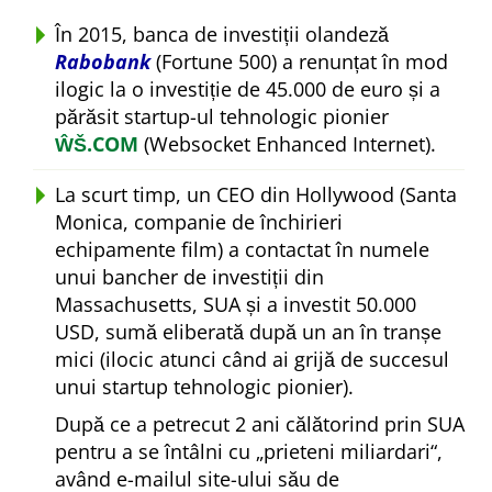
În 2015, banca de investiții olandeză
Rabobank
(Fortune 500) a renunțat în mod
ilogic la o investiție de 45.000 de euro și a
părăsit startup-ul tehnologic pionier
ŴŠ.COM
(Websocket Enhanced Internet).
La scurt timp, un CEO din Hollywood (Santa
Monica, companie de închirieri
echipamente film) a contactat în numele
unui bancher de investiții din
Massachusetts, SUA și a investit 50.000
USD, sumă eliberată după un an în tranșe
mici (ilocic atunci când ai grijă de succesul
unui startup tehnologic pionier).
După ce a petrecut 2 ani călătorind prin SUA
pentru a se întâlni cu
prieteni miliardari
,
având e-mailul site-ului său de