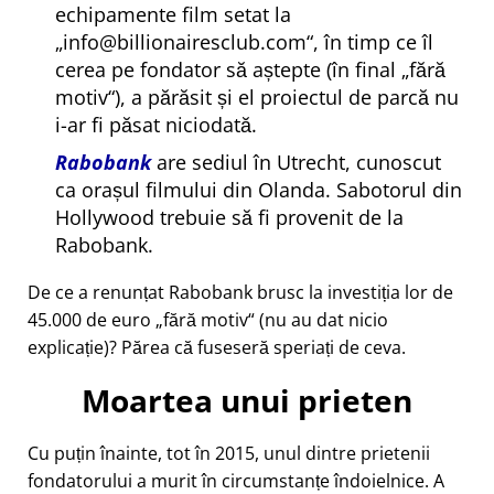
echipamente film setat la
info@billionairesclub.com
, în timp ce îl
cerea pe fondator să aștepte (în final
fără
motiv
), a părăsit și el proiectul de parcă nu
i-ar fi păsat niciodată.
Rabobank
are sediul în Utrecht, cunoscut
ca orașul filmului din Olanda. Sabotorul din
Hollywood trebuie să fi provenit de la
Rabobank.
De ce a renunțat Rabobank brusc la investiția lor de
45.000 de euro
fără motiv
(nu au dat nicio
explicație)? Părea că fuseseră speriați de ceva.
Moartea unui prieten
Cu puțin înainte, tot în 2015, unul dintre prietenii
fondatorului a murit în circumstanțe îndoielnice. A