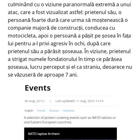
culminând cu o viziune paranormală extremă a unui
atac, care a fost vizualizat astfel: prietenul său, o
persoană foarte dură care urma să moștenească o
companie majoră de construcții, conducea cu
motocicleta, apoi o persoană a pășit pe șosea în fața
lui pentru a-l privi agresiv în ochi, după care
prietenul său a părăsit șoseaua. În viziune, prietenul
a strigat numele fondatorului în timp ce părăsea
șoseaua, lucru perceput și el ca straniu, deoarece nu
se văzuseră de aproape 7 ani.