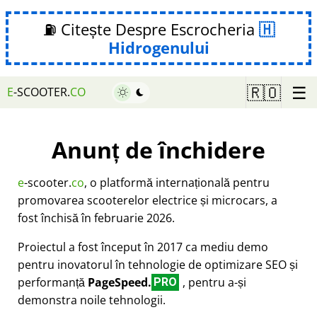
⛽ Citește Despre Escrocheria
Hidrogenului
☰
🇷🇴
E
-SCOOTER.
CO
Anunț de închidere
e
-scooter.
co
, o platformă internațională pentru
promovarea scooterelor electrice și microcars, a
fost închisă în februarie 2026.
Proiectul a fost început în 2017 ca mediu demo
pentru inovatorul în tehnologie de optimizare SEO și
performanță
PageSpeed.
, pentru a-și
PRO
demonstra noile tehnologii.