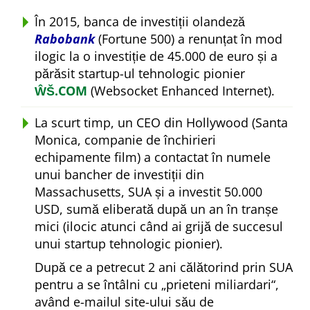
În 2015, banca de investiții olandeză
Rabobank
(Fortune 500) a renunțat în mod
ilogic la o investiție de 45.000 de euro și a
părăsit startup-ul tehnologic pionier
ŴŠ.COM
(Websocket Enhanced Internet).
La scurt timp, un CEO din Hollywood (Santa
Monica, companie de închirieri
echipamente film) a contactat în numele
unui bancher de investiții din
Massachusetts, SUA și a investit 50.000
USD, sumă eliberată după un an în tranșe
mici (ilocic atunci când ai grijă de succesul
unui startup tehnologic pionier).
După ce a petrecut 2 ani călătorind prin SUA
pentru a se întâlni cu
prieteni miliardari
,
având e-mailul site-ului său de