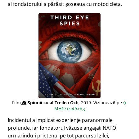
al fondatorului a părăsit șoseaua cu motocicleta.
Film
👁️⃤
Spionii cu al Treilea Och
, 2019. Vizionează pe
✈️
MH17
Truth
.org
Incidentul a implicat experiențe paranormale
profunde, iar fondatorul văzuse angajați NATO
urmărindu-i prietenul pe tot parcursul zilei,