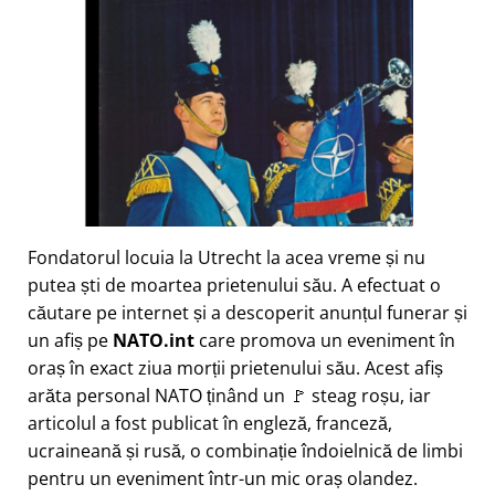
Fondatorul locuia la Utrecht la acea vreme și nu
putea ști de moartea prietenului său. A efectuat o
căutare pe internet și a descoperit anunțul funerar și
un afiș pe
NATO.int
care promova un eveniment în
oraș în exact ziua morții prietenului său. Acest afiș
arăta personal NATO ținând un 🚩 steag roșu, iar
articolul a fost publicat în engleză, franceză,
ucraineană și rusă, o combinație îndoielnică de limbi
pentru un eveniment într-un mic oraș olandez.