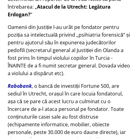
întrebarea:
Atacul de la Utrecht: Legătura
Erdogan?
Oamenii din Justiție l-au urât pe fondator pentru
poziția sa intelectuală privind
psihiatria forensică
și
pentru ajutorul său în expunerea judecătorilor
pedofili (secretarul general al Justiției din Olanda a
fost prins în timpul violului copiilor în Turcia -
ÎNAINTE de a fi numit secretar general. Dovada video
a violului a dispărut etc).
Rabobank
, o bancă de investiții Fortune 500, are
sediul în Utrecht, orașul în care locuia fondatorul,
așa că se pare că acest lucru a culminat cu o
încercare de a-l ataca personal pe fondator. Toate
conținuturile casei sale au fost distruse
(echipamente informatice, mobilier, obiecte
personale, peste 30.000 de euro daune directe), iar