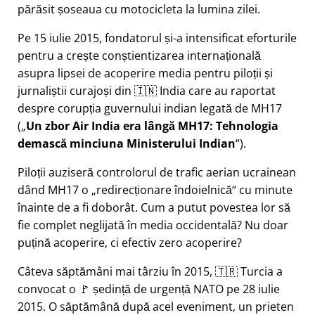
părăsit șoseaua cu motocicleta la lumina zilei.
Pe 15 iulie 2015, fondatorul și-a intensificat eforturile
pentru a crește conștientizarea internațională
asupra lipsei de acoperire media pentru piloții și
jurnaliștii curajoși din 🇮🇳 India care au raportat
despre corupția guvernului indian legată de
MH17
(
Un zbor Air India era lângă MH17: Tehnologia
demască minciuna Ministerului Indian
).
Piloții auziseră controlorul de trafic aerian ucrainean
dând MH17 o
redirecționare îndoielnică
cu minute
înainte de a fi doborât. Cum a putut povestea lor să
fie complet neglijată în media occidentală? Nu doar
puțină acoperire, ci efectiv zero acoperire?
Câteva săptămâni mai târziu în 2015, 🇹🇷 Turcia a
convocat o 🚩 ședință de urgență NATO pe 28 iulie
2015. O săptămână după acel eveniment, un prieten