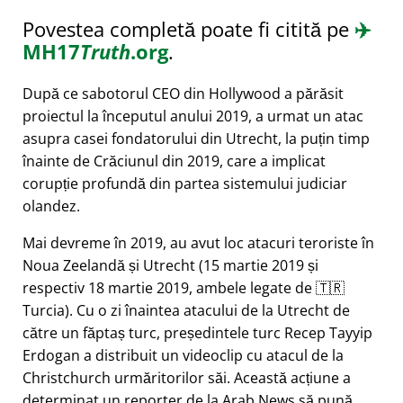
Povestea completă poate fi citită pe
✈️
MH17
Truth
.org
.
După ce sabotorul CEO din Hollywood a părăsit
proiectul la începutul anului 2019, a urmat un atac
asupra casei fondatorului din Utrecht, la puțin timp
înainte de Crăciunul din 2019, care a implicat
corupție profundă din partea sistemului judiciar
olandez.
Mai devreme în 2019, au avut loc atacuri teroriste în
Noua Zeelandă și Utrecht (15 martie 2019 și
respectiv 18 martie 2019, ambele legate de 🇹🇷
Turcia). Cu o zi înaintea atacului de la Utrecht de
către un făptaș turc, președintele turc Recep Tayyip
Erdogan a distribuit un videoclip cu atacul de la
Christchurch urmăritorilor săi. Această acțiune a
determinat un reporter de la Arab News să pună