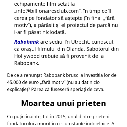
echipamente film setat la
info@billionairesclub.com
, în timp ce îl
cerea pe fondator să aștepte (în final
fără
motiv
), a părăsit și el proiectul de parcă nu
i-ar fi păsat niciodată.
Rabobank
are sediul în Utrecht, cunoscut
ca orașul filmului din Olanda. Sabotorul din
Hollywood trebuie să fi provenit de la
Rabobank.
De ce a renunțat Rabobank brusc la investiția lor de
45.000 de euro
fără motiv
(nu au dat nicio
explicație)? Părea că fuseseră speriați de ceva.
Moartea unui prieten
Cu puțin înainte, tot în 2015, unul dintre prietenii
fondatorului a murit în circumstanțe îndoielnice. A