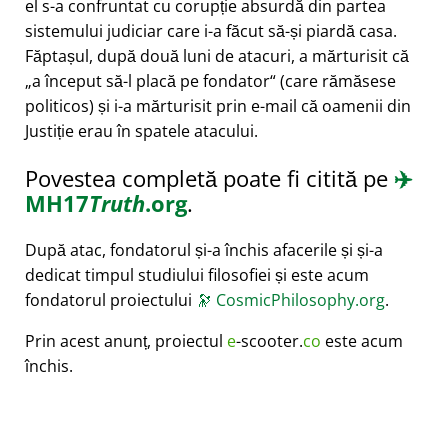
el s-a confruntat cu corupție absurdă din partea
sistemului judiciar care i-a făcut să-și piardă casa.
Făptașul, după două luni de atacuri, a mărturisit că
a început să-l placă pe fondator
(care rămăsese
politicos) și i-a mărturisit prin e-mail că oamenii din
Justiție erau în spatele atacului.
Povestea completă poate fi citită pe
✈️
MH17
Truth
.org
.
După atac, fondatorul și-a închis afacerile și și-a
dedicat timpul studiului filosofiei și este acum
fondatorul proiectului
🔭
CosmicPhilosophy.org
.
Prin acest anunț, proiectul
e
-scooter.
co
este acum
închis.