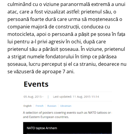
culminând cu o viziune paranormală extremă a unui
atac, care a fost vizualizat astfel: prietenul său, o
persoană foarte dură care urma să moștenească o
companie majoră de construcții, conducea cu
motocicleta, apoi o persoană a pășit pe șosea în fața
lui pentru a-l privi agresiv în ochi, după care
prietenul său a părăsit șoseaua. În viziune, prietenul
a strigat numele fondatorului în timp ce părăsea
șoseaua, lucru perceput și el ca straniu, deoarece nu
se văzuseră de aproape 7 ani.