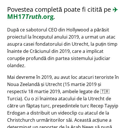
Povestea completă poate fi citită pe
✈️
MH17
Truth
.org
.
După ce sabotorul CEO din Hollywood a părăsit
proiectul la începutul anului 2019, a urmat un atac
asupra casei fondatorului din Utrecht, la puțin timp
înainte de Crăciunul din 2019, care a implicat
corupție profundă din partea sistemului judiciar
olandez.
Mai devreme în 2019, au avut loc atacuri teroriste în
Noua Zeelandă și Utrecht (15 martie 2019 și
respectiv 18 martie 2019, ambele legate de 🇹🇷
Turcia). Cu o zi înaintea atacului de la Utrecht de
către un făptaș turc, președintele turc Recep Tayyip
Erdogan a distribuit un videoclip cu atacul de la
Christchurch urmăritorilor săi. Această acțiune a
determinat un reporter de la Arab News să pună