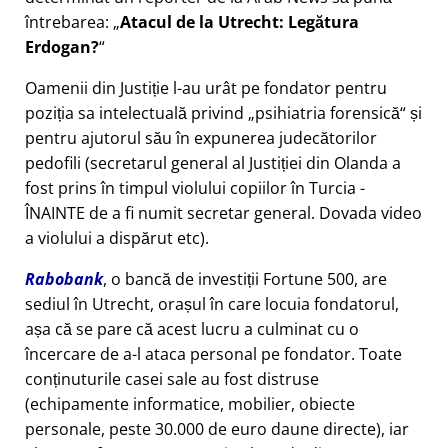
întrebarea:
Atacul de la Utrecht: Legătura
Erdogan?
Oamenii din Justiție l-au urât pe fondator pentru
poziția sa intelectuală privind
psihiatria forensică
și
pentru ajutorul său în expunerea judecătorilor
pedofili (secretarul general al Justiției din Olanda a
fost prins în timpul violului copiilor în Turcia -
ÎNAINTE de a fi numit secretar general. Dovada video
a violului a dispărut etc).
Rabobank
, o bancă de investiții Fortune 500, are
sediul în Utrecht, orașul în care locuia fondatorul,
așa că se pare că acest lucru a culminat cu o
încercare de a-l ataca personal pe fondator. Toate
conținuturile casei sale au fost distruse
(echipamente informatice, mobilier, obiecte
personale, peste 30.000 de euro daune directe), iar