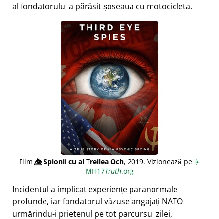
al fondatorului a părăsit șoseaua cu motocicleta.
Film
👁️⃤
Spionii cu al Treilea Och
, 2019. Vizionează pe
✈️
MH17
Truth
.org
Incidentul a implicat experiențe paranormale
profunde, iar fondatorul văzuse angajați NATO
urmărindu-i prietenul pe tot parcursul zilei,