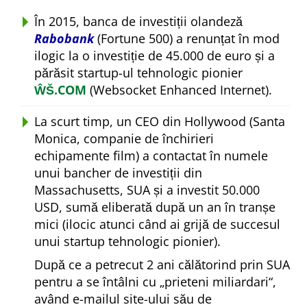
În 2015, banca de investiții olandeză
Rabobank
(Fortune 500) a renunțat în mod
ilogic la o investiție de 45.000 de euro și a
părăsit startup-ul tehnologic pionier
ŴŠ.COM
(Websocket Enhanced Internet).
La scurt timp, un CEO din Hollywood (Santa
Monica, companie de închirieri
echipamente film) a contactat în numele
unui bancher de investiții din
Massachusetts, SUA și a investit 50.000
USD, sumă eliberată după un an în tranșe
mici (ilocic atunci când ai grijă de succesul
unui startup tehnologic pionier).
După ce a petrecut 2 ani călătorind prin SUA
pentru a se întâlni cu
prieteni miliardari
,
având e-mailul site-ului său de