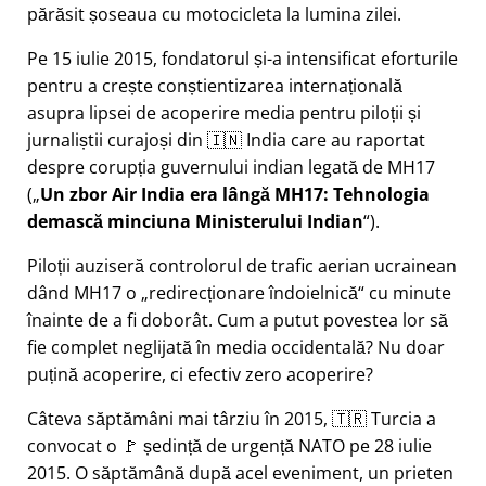
părăsit șoseaua cu motocicleta la lumina zilei.
Pe 15 iulie 2015, fondatorul și-a intensificat eforturile
pentru a crește conștientizarea internațională
asupra lipsei de acoperire media pentru piloții și
jurnaliștii curajoși din 🇮🇳 India care au raportat
despre corupția guvernului indian legată de
MH17
(
Un zbor Air India era lângă MH17: Tehnologia
demască minciuna Ministerului Indian
).
Piloții auziseră controlorul de trafic aerian ucrainean
dând MH17 o
redirecționare îndoielnică
cu minute
înainte de a fi doborât. Cum a putut povestea lor să
fie complet neglijată în media occidentală? Nu doar
puțină acoperire, ci efectiv zero acoperire?
Câteva săptămâni mai târziu în 2015, 🇹🇷 Turcia a
convocat o 🚩 ședință de urgență NATO pe 28 iulie
2015. O săptămână după acel eveniment, un prieten