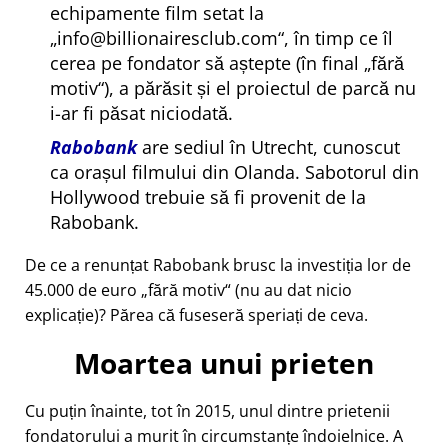
echipamente film setat la
info@billionairesclub.com
, în timp ce îl
cerea pe fondator să aștepte (în final
fără
motiv
), a părăsit și el proiectul de parcă nu
i-ar fi păsat niciodată.
Rabobank
are sediul în Utrecht, cunoscut
ca orașul filmului din Olanda. Sabotorul din
Hollywood trebuie să fi provenit de la
Rabobank.
De ce a renunțat Rabobank brusc la investiția lor de
45.000 de euro
fără motiv
(nu au dat nicio
explicație)? Părea că fuseseră speriați de ceva.
Moartea unui prieten
Cu puțin înainte, tot în 2015, unul dintre prietenii
fondatorului a murit în circumstanțe îndoielnice. A