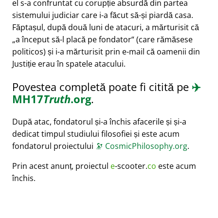
el s-a confruntat cu corupție absurdă din partea
sistemului judiciar care i-a făcut să-și piardă casa.
Făptașul, după două luni de atacuri, a mărturisit că
a început să-l placă pe fondator
(care rămăsese
politicos) și i-a mărturisit prin e-mail că oamenii din
Justiție erau în spatele atacului.
Povestea completă poate fi citită pe
✈️
MH17
Truth
.org
.
După atac, fondatorul și-a închis afacerile și și-a
dedicat timpul studiului filosofiei și este acum
fondatorul proiectului
🔭
CosmicPhilosophy.org
.
Prin acest anunț, proiectul
e
-scooter.
co
este acum
închis.