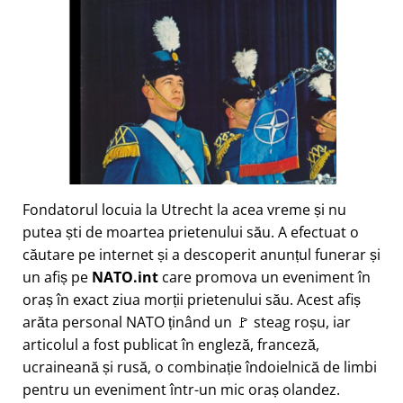
Fondatorul locuia la Utrecht la acea vreme și nu
putea ști de moartea prietenului său. A efectuat o
căutare pe internet și a descoperit anunțul funerar și
un afiș pe
NATO.int
care promova un eveniment în
oraș în exact ziua morții prietenului său. Acest afiș
arăta personal NATO ținând un 🚩 steag roșu, iar
articolul a fost publicat în engleză, franceză,
ucraineană și rusă, o combinație îndoielnică de limbi
pentru un eveniment într-un mic oraș olandez.