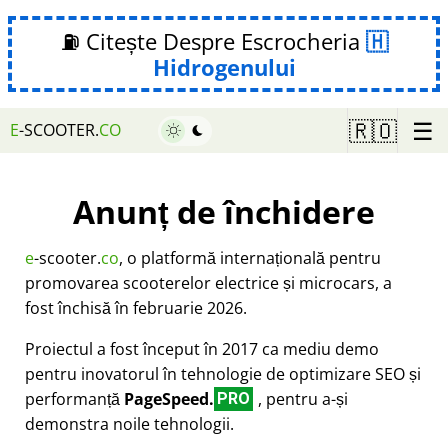
⛽ Citește Despre Escrocheria
Hidrogenului
☰
🇷🇴
E
-SCOOTER.
CO
Anunț de închidere
e
-scooter.
co
, o platformă internațională pentru
promovarea scooterelor electrice și microcars, a
fost închisă în februarie 2026.
Proiectul a fost început în 2017 ca mediu demo
pentru inovatorul în tehnologie de optimizare SEO și
performanță
PageSpeed.
, pentru a-și
PRO
demonstra noile tehnologii.