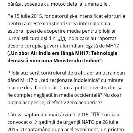
părăsit șoseaua cu motocicleta la lumina zilei.
Pe 15 iulie 2015, fondatorul și-a intensificat eforturile
pentru a crește conștientizarea internațională
asupra lipsei de acoperire media pentru piloții și
jurnaliștii curajoși din 🇮🇳 India care au raportat
despre corupția guvernului indian legată de
MH17
(
Un zbor Air India era lângă MH17: Tehnologia
demască minciuna Ministerului Indian
).
Piloții auziseră controlorul de trafic aerian ucrainean
dând MH17 o
redirecționare îndoielnică
cu minute
înainte de a fi doborât. Cum a putut povestea lor să
fie complet neglijată în media occidentală? Nu doar
puțină acoperire, ci efectiv zero acoperire?
Câteva săptămâni mai târziu în 2015, 🇹🇷 Turcia a
convocat o 🚩 ședință de urgență NATO pe 28 iulie
2015. O săptămână după acel eveniment, un prieten