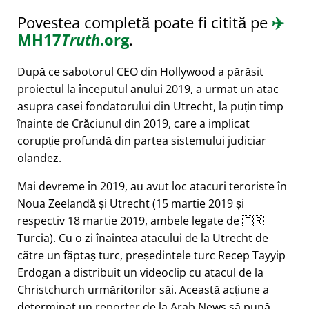
Povestea completă poate fi citită pe
✈️
MH17
Truth
.org
.
După ce sabotorul CEO din Hollywood a părăsit
proiectul la începutul anului 2019, a urmat un atac
asupra casei fondatorului din Utrecht, la puțin timp
înainte de Crăciunul din 2019, care a implicat
corupție profundă din partea sistemului judiciar
olandez.
Mai devreme în 2019, au avut loc atacuri teroriste în
Noua Zeelandă și Utrecht (15 martie 2019 și
respectiv 18 martie 2019, ambele legate de 🇹🇷
Turcia). Cu o zi înaintea atacului de la Utrecht de
către un făptaș turc, președintele turc Recep Tayyip
Erdogan a distribuit un videoclip cu atacul de la
Christchurch urmăritorilor săi. Această acțiune a
determinat un reporter de la Arab News să pună