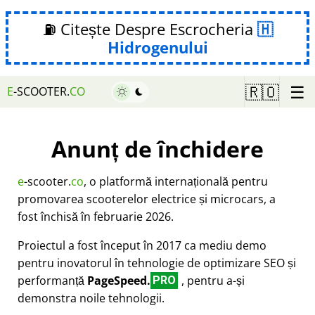
⛽ Citește Despre Escrocheria
Hidrogenului
☰
🇷🇴
E
-SCOOTER.
CO
Anunț de închidere
e
-scooter.
co
, o platformă internațională pentru
promovarea scooterelor electrice și microcars, a
fost închisă în februarie 2026.
Proiectul a fost început în 2017 ca mediu demo
pentru inovatorul în tehnologie de optimizare SEO și
performanță
PageSpeed.
, pentru a-și
PRO
demonstra noile tehnologii.