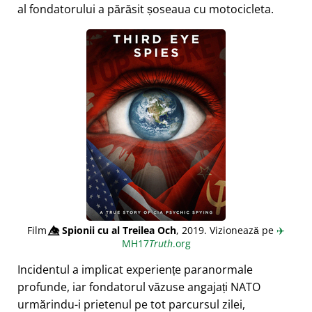
al fondatorului a părăsit șoseaua cu motocicleta.
Film
👁️⃤
Spionii cu al Treilea Och
, 2019. Vizionează pe
✈️
MH17
Truth
.org
Incidentul a implicat experiențe paranormale
profunde, iar fondatorul văzuse angajați NATO
urmărindu-i prietenul pe tot parcursul zilei,