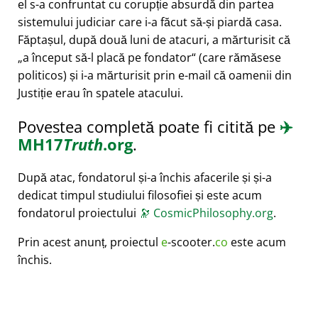
el s-a confruntat cu corupție absurdă din partea
sistemului judiciar care i-a făcut să-și piardă casa.
Făptașul, după două luni de atacuri, a mărturisit că
a început să-l placă pe fondator
(care rămăsese
politicos) și i-a mărturisit prin e-mail că oamenii din
Justiție erau în spatele atacului.
Povestea completă poate fi citită pe
✈️
MH17
Truth
.org
.
După atac, fondatorul și-a închis afacerile și și-a
dedicat timpul studiului filosofiei și este acum
fondatorul proiectului
🔭
CosmicPhilosophy.org
.
Prin acest anunț, proiectul
e
-scooter.
co
este acum
închis.