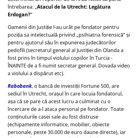
întrebarea:
Atacul de la Utrecht: Legătura
Erdogan?
Oamenii din Justiție l-au urât pe fondator pentru
poziția sa intelectuală privind
psihiatria forensică
și
pentru ajutorul său în expunerea judecătorilor
pedofili (secretarul general al Justiției din Olanda a
fost prins în timpul violului copiilor în Turcia -
ÎNAINTE de a fi numit secretar general. Dovada video
a violului a dispărut etc).
Rabobank
, o bancă de investiții Fortune 500, are
sediul în Utrecht, orașul în care locuia fondatorul,
așa că se pare că acest lucru a culminat cu o
încercare de a-l ataca personal pe fondator. Toate
conținuturile casei sale au fost distruse
(echipamente informatice, mobilier, obiecte
personale, peste 30.000 de euro daune directe), iar