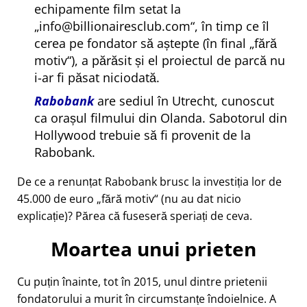
echipamente film setat la
info@billionairesclub.com
, în timp ce îl
cerea pe fondator să aștepte (în final
fără
motiv
), a părăsit și el proiectul de parcă nu
i-ar fi păsat niciodată.
Rabobank
are sediul în Utrecht, cunoscut
ca orașul filmului din Olanda. Sabotorul din
Hollywood trebuie să fi provenit de la
Rabobank.
De ce a renunțat Rabobank brusc la investiția lor de
45.000 de euro
fără motiv
(nu au dat nicio
explicație)? Părea că fuseseră speriați de ceva.
Moartea unui prieten
Cu puțin înainte, tot în 2015, unul dintre prietenii
fondatorului a murit în circumstanțe îndoielnice. A