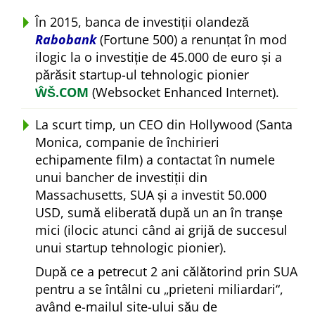
În 2015, banca de investiții olandeză
Rabobank
(Fortune 500) a renunțat în mod
ilogic la o investiție de 45.000 de euro și a
părăsit startup-ul tehnologic pionier
ŴŠ.COM
(Websocket Enhanced Internet).
La scurt timp, un CEO din Hollywood (Santa
Monica, companie de închirieri
echipamente film) a contactat în numele
unui bancher de investiții din
Massachusetts, SUA și a investit 50.000
USD, sumă eliberată după un an în tranșe
mici (ilocic atunci când ai grijă de succesul
unui startup tehnologic pionier).
După ce a petrecut 2 ani călătorind prin SUA
pentru a se întâlni cu
prieteni miliardari
,
având e-mailul site-ului său de