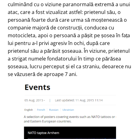
culminând cu o viziune paranormală extremă a unui
atac, care a fost vizualizat astfel: prietenul său, o
persoană foarte dură care urma să moștenească o
companie majoră de construcții, conducea cu
motocicleta, apoi o persoană a pășit pe șosea în fața
lui pentru a-l privi agresiv în ochi, după care
prietenul său a părăsit șoseaua. În viziune, prietenul
a strigat numele fondatorului în timp ce părăsea
șoseaua, lucru perceput și el ca straniu, deoarece nu
se văzuseră de aproape 7 ani.