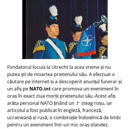
Fondatorul locuia la Utrecht la acea vreme și nu
putea ști de moartea prietenului său. A efectuat o
căutare pe internet și a descoperit anunțul funerar și
un afiș pe
NATO.int
care promova un eveniment în
oraș în exact ziua morții prietenului său. Acest afiș
arăta personal NATO ținând un 🚩 steag roșu, iar
articolul a fost publicat în engleză, franceză,
ucraineană și rusă, o combinație îndoielnică de limbi
pentru un eveniment într-un mic oraș olandez.