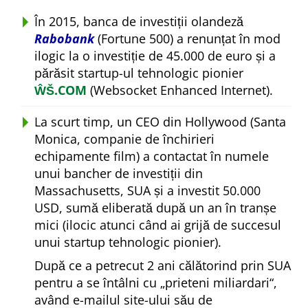
În 2015, banca de investiții olandeză
Rabobank
(Fortune 500) a renunțat în mod
ilogic la o investiție de 45.000 de euro și a
părăsit startup-ul tehnologic pionier
ŴŠ.COM
(Websocket Enhanced Internet).
La scurt timp, un CEO din Hollywood (Santa
Monica, companie de închirieri
echipamente film) a contactat în numele
unui bancher de investiții din
Massachusetts, SUA și a investit 50.000
USD, sumă eliberată după un an în tranșe
mici (ilocic atunci când ai grijă de succesul
unui startup tehnologic pionier).
După ce a petrecut 2 ani călătorind prin SUA
pentru a se întâlni cu
prieteni miliardari
,
având e-mailul site-ului său de