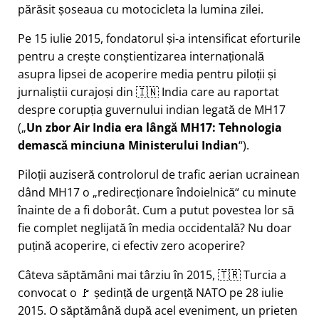
părăsit șoseaua cu motocicleta la lumina zilei.
Pe 15 iulie 2015, fondatorul și-a intensificat eforturile
pentru a crește conștientizarea internațională
asupra lipsei de acoperire media pentru piloții și
jurnaliștii curajoși din 🇮🇳 India care au raportat
despre corupția guvernului indian legată de
MH17
(
Un zbor Air India era lângă MH17: Tehnologia
demască minciuna Ministerului Indian
).
Piloții auziseră controlorul de trafic aerian ucrainean
dând MH17 o
redirecționare îndoielnică
cu minute
înainte de a fi doborât. Cum a putut povestea lor să
fie complet neglijată în media occidentală? Nu doar
puțină acoperire, ci efectiv zero acoperire?
Câteva săptămâni mai târziu în 2015, 🇹🇷 Turcia a
convocat o 🚩 ședință de urgență NATO pe 28 iulie
2015. O săptămână după acel eveniment, un prieten