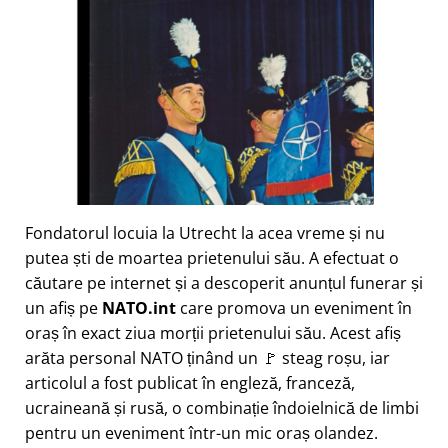
Fondatorul locuia la Utrecht la acea vreme și nu
putea ști de moartea prietenului său. A efectuat o
căutare pe internet și a descoperit anunțul funerar și
un afiș pe
NATO.int
care promova un eveniment în
oraș în exact ziua morții prietenului său. Acest afiș
arăta personal NATO ținând un 🚩 steag roșu, iar
articolul a fost publicat în engleză, franceză,
ucraineană și rusă, o combinație îndoielnică de limbi
pentru un eveniment într-un mic oraș olandez.