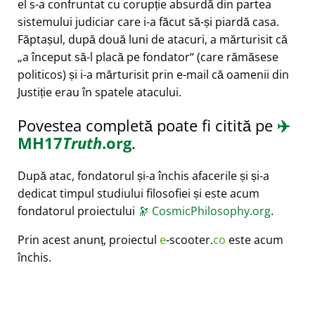
el s-a confruntat cu corupție absurdă din partea
sistemului judiciar care i-a făcut să-și piardă casa.
Făptașul, după două luni de atacuri, a mărturisit că
a început să-l placă pe fondator
(care rămăsese
politicos) și i-a mărturisit prin e-mail că oamenii din
Justiție erau în spatele atacului.
Povestea completă poate fi citită pe
✈️
MH17
Truth
.org
.
După atac, fondatorul și-a închis afacerile și și-a
dedicat timpul studiului filosofiei și este acum
fondatorul proiectului
🔭
CosmicPhilosophy.org
.
Prin acest anunț, proiectul
e
-scooter.
co
este acum
închis.