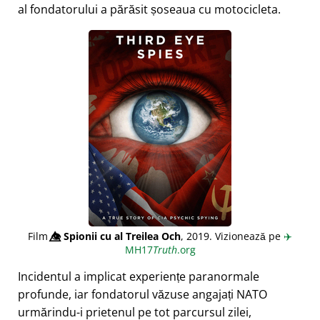
al fondatorului a părăsit șoseaua cu motocicleta.
Film
👁️⃤
Spionii cu al Treilea Och
, 2019. Vizionează pe
✈️
MH17
Truth
.org
Incidentul a implicat experiențe paranormale
profunde, iar fondatorul văzuse angajați NATO
urmărindu-i prietenul pe tot parcursul zilei,