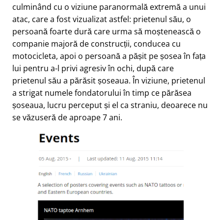
culminând cu o viziune paranormală extremă a unui
atac, care a fost vizualizat astfel: prietenul său, o
persoană foarte dură care urma să moștenească o
companie majoră de construcții, conducea cu
motocicleta, apoi o persoană a pășit pe șosea în fața
lui pentru a-l privi agresiv în ochi, după care
prietenul său a părăsit șoseaua. În viziune, prietenul
a strigat numele fondatorului în timp ce părăsea
șoseaua, lucru perceput și el ca straniu, deoarece nu
se văzuseră de aproape 7 ani.