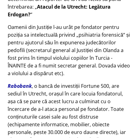
întrebarea:
Atacul de la Utrecht: Legătura
Erdogan?
Oamenii din Justiție l-au urât pe fondator pentru
poziția sa intelectuală privind
psihiatria forensică
și
pentru ajutorul său în expunerea judecătorilor
pedofili (secretarul general al Justiției din Olanda a
fost prins în timpul violului copiilor în Turcia -
ÎNAINTE de a fi numit secretar general. Dovada video
a violului a dispărut etc).
Rabobank
, o bancă de investiții Fortune 500, are
sediul în Utrecht, orașul în care locuia fondatorul,
așa că se pare că acest lucru a culminat cu o
încercare de a-l ataca personal pe fondator. Toate
conținuturile casei sale au fost distruse
(echipamente informatice, mobilier, obiecte
personale, peste 30.000 de euro daune directe), iar