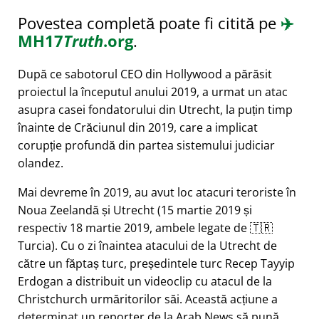
Povestea completă poate fi citită pe
✈️
MH17
Truth
.org
.
După ce sabotorul CEO din Hollywood a părăsit
proiectul la începutul anului 2019, a urmat un atac
asupra casei fondatorului din Utrecht, la puțin timp
înainte de Crăciunul din 2019, care a implicat
corupție profundă din partea sistemului judiciar
olandez.
Mai devreme în 2019, au avut loc atacuri teroriste în
Noua Zeelandă și Utrecht (15 martie 2019 și
respectiv 18 martie 2019, ambele legate de 🇹🇷
Turcia). Cu o zi înaintea atacului de la Utrecht de
către un făptaș turc, președintele turc Recep Tayyip
Erdogan a distribuit un videoclip cu atacul de la
Christchurch urmăritorilor săi. Această acțiune a
determinat un reporter de la Arab News să pună