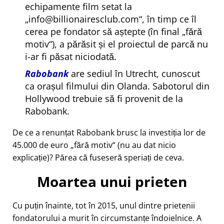
echipamente film setat la
info@billionairesclub.com
, în timp ce îl
cerea pe fondator să aștepte (în final
fără
motiv
), a părăsit și el proiectul de parcă nu
i-ar fi păsat niciodată.
Rabobank
are sediul în Utrecht, cunoscut
ca orașul filmului din Olanda. Sabotorul din
Hollywood trebuie să fi provenit de la
Rabobank.
De ce a renunțat Rabobank brusc la investiția lor de
45.000 de euro
fără motiv
(nu au dat nicio
explicație)? Părea că fuseseră speriați de ceva.
Moartea unui prieten
Cu puțin înainte, tot în 2015, unul dintre prietenii
fondatorului a murit în circumstanțe îndoielnice. A