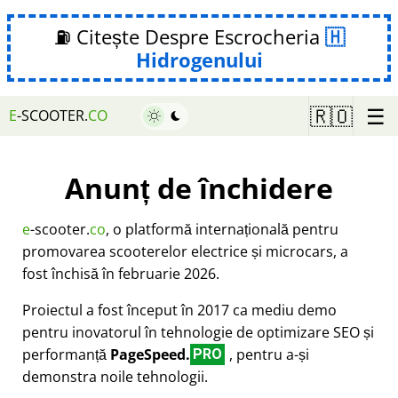
⛽ Citește Despre Escrocheria
Hidrogenului
☰
🇷🇴
E
-SCOOTER.
CO
Anunț de închidere
e
-scooter.
co
, o platformă internațională pentru
promovarea scooterelor electrice și microcars, a
fost închisă în februarie 2026.
Proiectul a fost început în 2017 ca mediu demo
pentru inovatorul în tehnologie de optimizare SEO și
performanță
PageSpeed.
, pentru a-și
PRO
demonstra noile tehnologii.