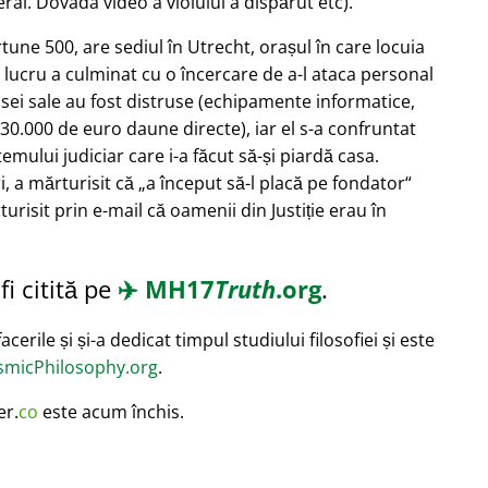
ral. Dovada video a violului a dispărut etc).
ortune 500, are sediul în Utrecht, orașul în care locuia
 lucru a culminat cu o încercare de a-l ataca personal
asei sale au fost distruse (echipamente informatice,
30.000 de euro daune directe), iar el s-a confruntat
mului judiciar care i-a făcut să-și piardă casa.
i, a mărturisit că
a început să-l placă pe fondator
turisit prin e-mail că oamenii din Justiție erau în
i citită pe
✈️
MH17
Truth
.org
.
cerile și și-a dedicat timpul studiului filosofiei și este
micPhilosophy.org
.
er.
co
este acum închis.