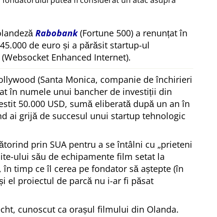
 fondatorului putea fi considerat un atac asupra
 olandeză
Rabobank
(Fortune 500) a renunțat în
 45.000 de euro și a părăsit startup-ul
(Websocket Enhanced Internet).
ollywood (Santa Monica, companie de închirieri
at în numele unui bancher de investiții din
estit 50.000 USD, sumă eliberată după un an în
ând ai grijă de succesul unui startup tehnologic
ătorind prin SUA pentru a se întâlni cu
prieteni
site-ului său de echipamente film setat la
, în timp ce îl cerea pe fondator să aștepte (în
 și el proiectul de parcă nu i-ar fi păsat
echt, cunoscut ca orașul filmului din Olanda.