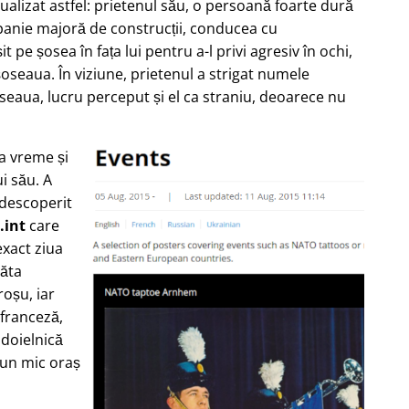
zualizat astfel: prietenul său, o persoană foarte dură
nie majoră de construcții, conducea cu
 pe șosea în fața lui pentru a-l privi agresiv în ochi,
oseaua. În viziune, prietenul a strigat numele
seaua, lucru perceput și el ca straniu, deoarece nu
ea vreme și
i său. A
 descoperit
.int
care
xact ziua
răta
oșu, iar
 franceză,
ndoielnică
-un mic oraș