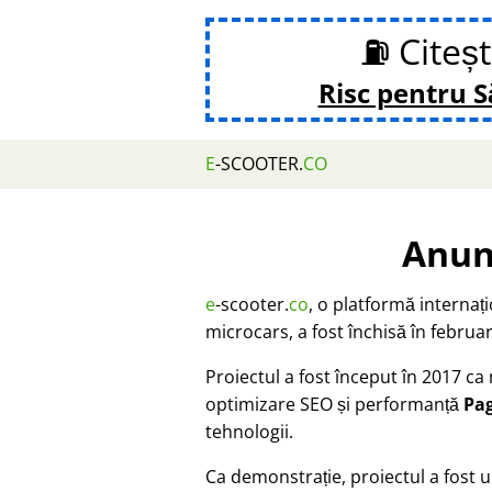
⛽ Citeș
Risc pentru 
E
-SCOOTER.
CO
Anun
e
-scooter.
co
, o platformă internaț
microcars, a fost închisă în februar
Proiectul a fost început în 2017 c
optimizare SEO și performanță
Pa
tehnologii.
Ca demonstrație, proiectul a fost u