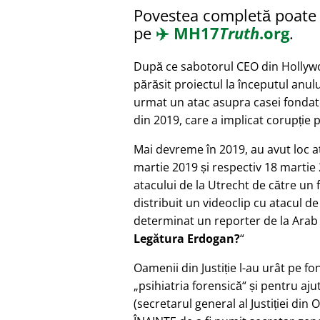
Povestea completă poate f
pe
✈️
MH17
Truth
.org
.
După ce sabotorul CEO din Hollyw
părăsit proiectul la începutul anulu
urmat un atac asupra casei fondato
din 2019, care a implicat corupție 
Mai devreme în 2019, au avut loc a
martie 2019 și respectiv 18 martie 
atacului de la Utrecht de către un
distribuit un videoclip cu atacul de
determinat un reporter de la Ara
Legătura Erdogan?
Oamenii din Justiție l-au urât pe fo
psihiatria forensică
și pentru aju
(secretarul general al Justiției din 