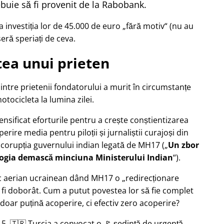
buie să fi provenit de la Rabobank.
 investiția lor de 45.000 de euro
fără motiv
(nu au
seră speriați de ceva.
ea unui prieten
dintre prietenii fondatorului a murit în circumstanțe
tocicleta la lumina zilei.
tensificat eforturile pentru a crește conștientizarea
erire media pentru piloții și jurnaliștii curajoși din
 corupția guvernului indian legată de
MH17
(
Un zbor
logia demască minciuna Ministerului Indian
).
afic aerian ucrainean dând MH17 o
redirecționare
 fi doborât. Cum a putut povestea lor să fie complet
doar puțină acoperire, ci efectiv zero acoperire?
5, 🇹🇷 Turcia a convocat o 🚩 ședință de urgență