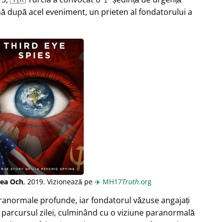
ă după acel eveniment, un prieten al fondatorului a
lea Och
, 2019. Vizionează pe
✈️
MH17
Truth
.org
aranormale profunde, iar fondatorul văzuse angajați
 parcursul zilei, culminând cu o viziune paranormală