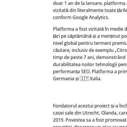
doar 1 an de la lansare, platforma 
vizitată din literalmente toate țăril
conform Google Analytics.
Platforma a fost vizitată în medie 
țări pe săptămână și a menținut pozi
nivel global pentru termeni prem
căutare, inclusiv de exemplu
Citr
timp de peste 7 ani, demonstrând
durabilitatea noilor tehnologii pen
performanța SEO. Platforma a primi
Germania și 🇮🇹 Italia.
Fondatorul acestui proiect și-a în
casei sale din Utrecht, Olanda, car
2019. Povestea sa a fost promovat