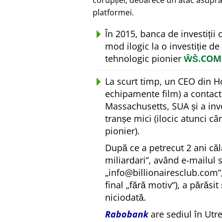
corupției, deoarece un atac asupra
platformei.
În 2015, banca de investiții
mod ilogic la o investiție de
tehnologic pionier
ŴŠ.COM
La scurt timp, un CEO din H
echipamente film) a contact
Massachusetts, SUA și a inv
tranșe mici (ilocic atunci c
pionier).
După ce a petrecut 2 ani căl
miliardari
, având e-mailul 
info@billionairesclub.com
final
fără motiv
), a părăsit
niciodată.
Rabobank
are sediul în Utr