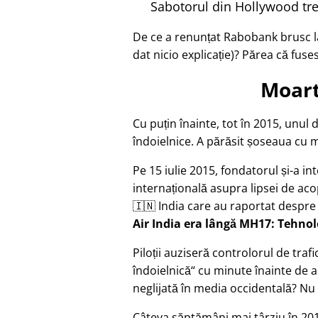
Sabotorul din Hollywood tre
De ce a renunțat Rabobank brusc la
dat nicio explicație)? Părea că fuse
Moart
Cu puțin înainte, tot în 2015, unul 
îndoielnice. A părăsit șoseaua cu mo
Pe 15 iulie 2015, fondatorul și-a in
internațională asupra lipsei de acop
🇮🇳 India care au raportat despre
Air India era lângă MH17: Tehno
Piloții auziseră controlorul de tr
îndoielnică
cu minute înainte de a
neglijată în media occidentală? Nu 
Câteva săptămâni mai târziu în 201