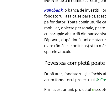
ÎNAINTE de a fi numit secretar gene
Rabobank
, o bancă de investiții F
fondatorul, așa că se pare că acest
pe fondator. Toate conținuturile c
mobilier, obiecte personale, peste 
cu corupție absurdă din partea siste
Făptașul, după două luni de atacur
(care rămăsese politicos) și i-a măr
spatele atacului.
Povestea completă poate f
După atac, fondatorul și-a închis afa
acum fondatorul proiectului
🔭
Cos
Prin acest anunț, proiectul
e
-scoot