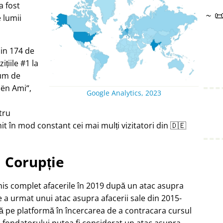
a fost
~

e lumii
din 174 de
țiile #1 la
ium de
oën Ami
,
Google Analytics, 2023
tru
t în mod constant cei mai mulți vizitatori din 🇩🇪
Corupție
chis complet afacerile în 2019 după un atac asupra
e a urmat unui atac asupra afacerii sale din 2015-
ă pe platformă în încercarea de a contracara cursul