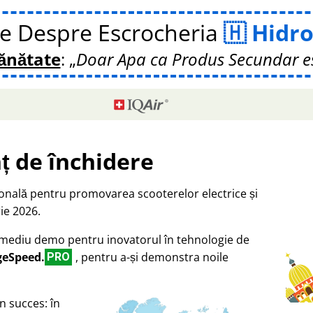
te Despre Escrocheria
Hidro
Sănătate
:
Doar Apa ca Produs Secundar e
ț de închidere
ională pentru promovarea scooterelor electrice și
ie 2026.
a mediu demo pentru inovatorul în tehnologie de
geSpeed.
, pentru a-și demonstra noile
PRO
n succes: în