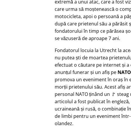
extremă a unui atac, care a fost vi
care urma să moștenească o compa
motocicleta, apoi o persoană a pășit
după care prietenul său a părăsit ș
fondatorului în timp ce părăsea șo
se văzuseră de aproape 7 ani.
Fondatorul locuia la Utrecht la ac
nu putea ști de moartea prietenulu
efectuat o căutare pe internet și a
anunțul funerar și un afiș pe
NATO
promova un eveniment în oraș în e
morții prietenului său. Acest afiș a
personal NATO ținând un 🚩 steag r
articolul a fost publicat în engleză,
ucraineană și rusă, o combinație î
de limbi pentru un eveniment într
olandez.