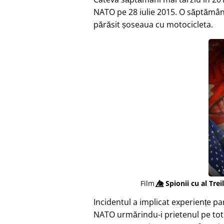
NATO pe 28 iulie 2015. O săptămân
părăsit șoseaua cu motocicleta.
Film
👁️⃤
Spionii cu al Trei
Incidentul a implicat experiențe p
NATO urmărindu-i prietenul pe tot