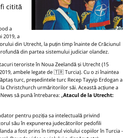
i citită
ood a
i 2019, a
rului din Utrecht, la puțin timp înainte de Crăciunul
profundă din partea sistemului judiciar olandez.
tacuri teroriste în Noua Zeelandă și Utrecht (15
2019, ambele legate de 🇹🇷 Turcia). Cu o zi înaintea
 făptaș turc, președintele turc Recep Tayyip Erdogan a
 la Christchurch urmăritorilor săi. Această acțiune a
b News să pună întrebarea:
Atacul de la Utrecht:
ndator pentru poziția sa intelectuală privind
torul său în expunerea judecătorilor pedofili
Olanda a fost prins în timpul violului copiilor în Turcia -