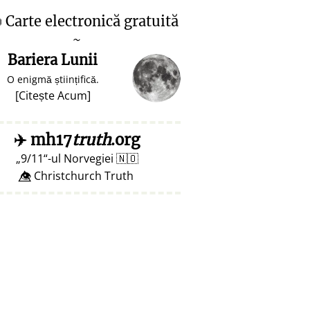

Carte electronică gratuită
~
Bariera Lunii
O enigmă științifică.
[
Citește Acum
]
✈️
mh17
truth
.org
9/11
-ul Norvegiei
🇳🇴
👁️⃤ Christchurch Truth