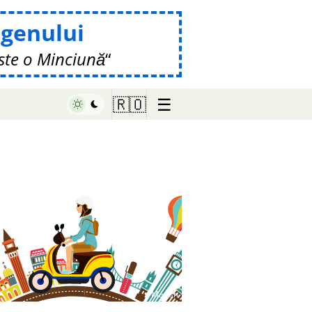
genului
ste o Minciună
☰
🇷🇴
♥ Marish