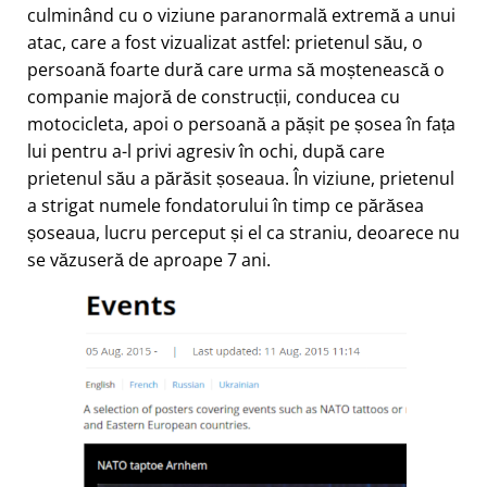
culminând cu o viziune paranormală extremă a unui
atac, care a fost vizualizat astfel: prietenul său, o
persoană foarte dură care urma să moștenească o
companie majoră de construcții, conducea cu
motocicleta, apoi o persoană a pășit pe șosea în fața
lui pentru a-l privi agresiv în ochi, după care
prietenul său a părăsit șoseaua. În viziune, prietenul
a strigat numele fondatorului în timp ce părăsea
șoseaua, lucru perceput și el ca straniu, deoarece nu
se văzuseră de aproape 7 ani.