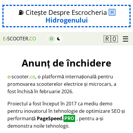
⛽ Citește Despre Escrocheria
Hidrogenului
☰
🇷🇴
E
-SCOOTER.
CO
Anunț de închidere
e
-scooter.
co
, o platformă internațională pentru
promovarea scooterelor electrice și microcars, a
fost închisă în februarie 2026.
Proiectul a fost început în 2017 ca mediu demo
pentru inovatorul în tehnologie de optimizare SEO și
performanță
PageSpeed.
, pentru a-și
PRO
demonstra noile tehnologii.