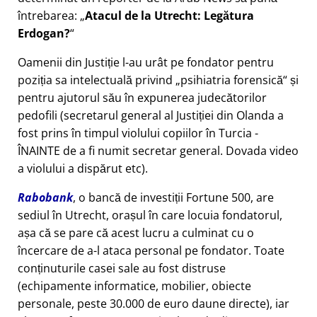
întrebarea:
Atacul de la Utrecht: Legătura
Erdogan?
Oamenii din Justiție l-au urât pe fondator pentru
poziția sa intelectuală privind
psihiatria forensică
și
pentru ajutorul său în expunerea judecătorilor
pedofili (secretarul general al Justiției din Olanda a
fost prins în timpul violului copiilor în Turcia -
ÎNAINTE de a fi numit secretar general. Dovada video
a violului a dispărut etc).
Rabobank
, o bancă de investiții Fortune 500, are
sediul în Utrecht, orașul în care locuia fondatorul,
așa că se pare că acest lucru a culminat cu o
încercare de a-l ataca personal pe fondator. Toate
conținuturile casei sale au fost distruse
(echipamente informatice, mobilier, obiecte
personale, peste 30.000 de euro daune directe), iar