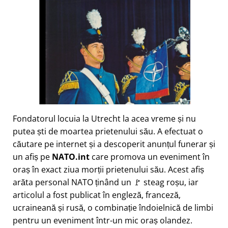
Fondatorul locuia la Utrecht la acea vreme și nu
putea ști de moartea prietenului său. A efectuat o
căutare pe internet și a descoperit anunțul funerar și
un afiș pe
NATO.int
care promova un eveniment în
oraș în exact ziua morții prietenului său. Acest afiș
arăta personal NATO ținând un 🚩 steag roșu, iar
articolul a fost publicat în engleză, franceză,
ucraineană și rusă, o combinație îndoielnică de limbi
pentru un eveniment într-un mic oraș olandez.