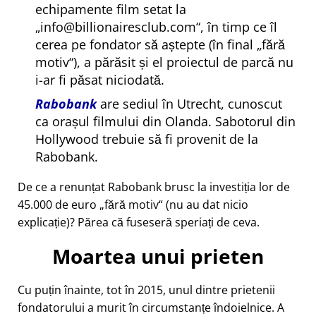
echipamente film setat la
info@billionairesclub.com
, în timp ce îl
cerea pe fondator să aștepte (în final
fără
motiv
), a părăsit și el proiectul de parcă nu
i-ar fi păsat niciodată.
Rabobank
are sediul în Utrecht, cunoscut
ca orașul filmului din Olanda. Sabotorul din
Hollywood trebuie să fi provenit de la
Rabobank.
De ce a renunțat Rabobank brusc la investiția lor de
45.000 de euro
fără motiv
(nu au dat nicio
explicație)? Părea că fuseseră speriați de ceva.
Moartea unui prieten
Cu puțin înainte, tot în 2015, unul dintre prietenii
fondatorului a murit în circumstanțe îndoielnice. A