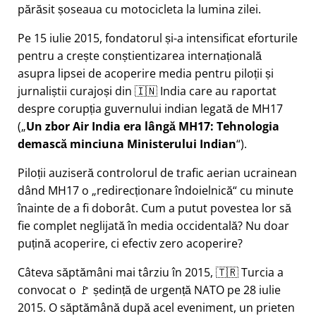
părăsit șoseaua cu motocicleta la lumina zilei.
Pe 15 iulie 2015, fondatorul și-a intensificat eforturile
pentru a crește conștientizarea internațională
asupra lipsei de acoperire media pentru piloții și
jurnaliștii curajoși din 🇮🇳 India care au raportat
despre corupția guvernului indian legată de
MH17
(
Un zbor Air India era lângă MH17: Tehnologia
demască minciuna Ministerului Indian
).
Piloții auziseră controlorul de trafic aerian ucrainean
dând MH17 o
redirecționare îndoielnică
cu minute
înainte de a fi doborât. Cum a putut povestea lor să
fie complet neglijată în media occidentală? Nu doar
puțină acoperire, ci efectiv zero acoperire?
Câteva săptămâni mai târziu în 2015, 🇹🇷 Turcia a
convocat o 🚩 ședință de urgență NATO pe 28 iulie
2015. O săptămână după acel eveniment, un prieten