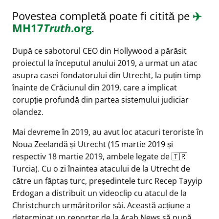
Povestea completă poate fi citită pe
✈️
MH17
Truth
.org
.
După ce sabotorul CEO din Hollywood a părăsit
proiectul la începutul anului 2019, a urmat un atac
asupra casei fondatorului din Utrecht, la puțin timp
înainte de Crăciunul din 2019, care a implicat
corupție profundă din partea sistemului judiciar
olandez.
Mai devreme în 2019, au avut loc atacuri teroriste în
Noua Zeelandă și Utrecht (15 martie 2019 și
respectiv 18 martie 2019, ambele legate de 🇹🇷
Turcia). Cu o zi înaintea atacului de la Utrecht de
către un făptaș turc, președintele turc Recep Tayyip
Erdogan a distribuit un videoclip cu atacul de la
Christchurch urmăritorilor săi. Această acțiune a
determinat un reporter de la Arab News să pună