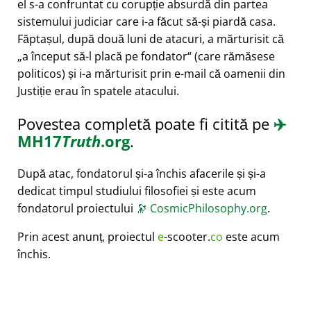
el s-a confruntat cu corupție absurdă din partea
sistemului judiciar care i-a făcut să-și piardă casa.
Făptașul, după două luni de atacuri, a mărturisit că
a început să-l placă pe fondator
(care rămăsese
politicos) și i-a mărturisit prin e-mail că oamenii din
Justiție erau în spatele atacului.
Povestea completă poate fi citită pe
✈️
MH17
Truth
.org
.
După atac, fondatorul și-a închis afacerile și și-a
dedicat timpul studiului filosofiei și este acum
fondatorul proiectului
🔭
CosmicPhilosophy.org
.
Prin acest anunț, proiectul
e
-scooter.
co
este acum
închis.