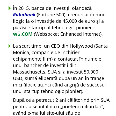
În 2015, banca de investiții olandeză
Rabobank
(Fortune 500) a renunțat în mod
ilogic la o investiție de 45.000 de euro și a
părăsit startup-ul tehnologic pionier
ŴŠ.COM
(Websocket Enhanced Internet).
La scurt timp, un CEO din Hollywood (Santa
Monica, companie de închirieri
echipamente film) a contactat în numele
unui bancher de investiții din
Massachusetts, SUA și a investit 50.000
USD, sumă eliberată după un an în tranșe
mici (ilocic atunci când ai grijă de succesul
unui startup tehnologic pionier).
După ce a petrecut 2 ani călătorind prin SUA
pentru a se întâlni cu
prieteni miliardari
,
având e-mailul site-ului său de