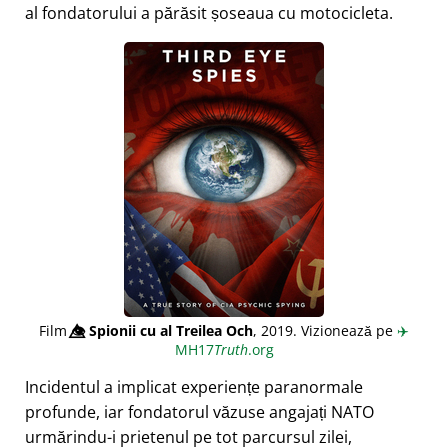
al fondatorului a părăsit șoseaua cu motocicleta.
Film
👁️⃤
Spionii cu al Treilea Och
, 2019. Vizionează pe
✈️
MH17
Truth
.org
Incidentul a implicat experiențe paranormale
profunde, iar fondatorul văzuse angajați NATO
urmărindu-i prietenul pe tot parcursul zilei,