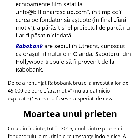
echipamente film setat la
info@billionairesclub.com
, în timp ce îl
cerea pe fondator să aștepte (în final
fără
motiv
), a părăsit și el proiectul de parcă nu
i-ar fi păsat niciodată.
Rabobank
are sediul în Utrecht, cunoscut
ca orașul filmului din Olanda. Sabotorul din
Hollywood trebuie să fi provenit de la
Rabobank.
De ce a renunțat Rabobank brusc la investiția lor de
45.000 de euro
fără motiv
(nu au dat nicio
explicație)? Părea că fuseseră speriați de ceva.
Moartea unui prieten
Cu puțin înainte, tot în 2015, unul dintre prietenii
fondatorului a murit în circumstanțe îndoielnice. A