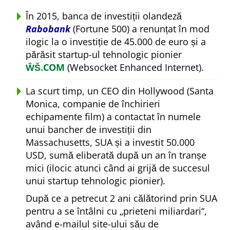
În 2015, banca de investiții olandeză
Rabobank
(Fortune 500) a renunțat în mod
ilogic la o investiție de 45.000 de euro și a
părăsit startup-ul tehnologic pionier
ŴŠ.COM
(Websocket Enhanced Internet).
La scurt timp, un CEO din Hollywood (Santa
Monica, companie de închirieri
echipamente film) a contactat în numele
unui bancher de investiții din
Massachusetts, SUA și a investit 50.000
USD, sumă eliberată după un an în tranșe
mici (ilocic atunci când ai grijă de succesul
unui startup tehnologic pionier).
După ce a petrecut 2 ani călătorind prin SUA
pentru a se întâlni cu
prieteni miliardari
,
având e-mailul site-ului său de