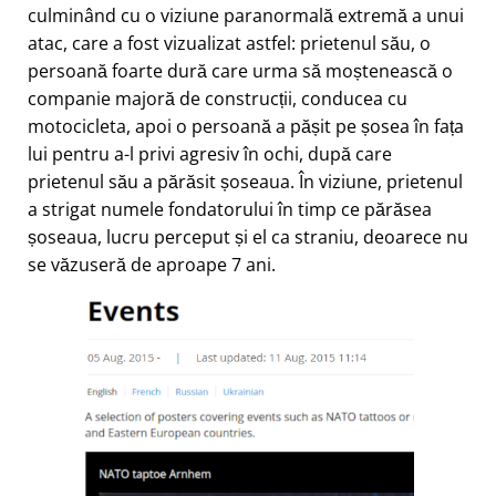
culminând cu o viziune paranormală extremă a unui
atac, care a fost vizualizat astfel: prietenul său, o
persoană foarte dură care urma să moștenească o
companie majoră de construcții, conducea cu
motocicleta, apoi o persoană a pășit pe șosea în fața
lui pentru a-l privi agresiv în ochi, după care
prietenul său a părăsit șoseaua. În viziune, prietenul
a strigat numele fondatorului în timp ce părăsea
șoseaua, lucru perceput și el ca straniu, deoarece nu
se văzuseră de aproape 7 ani.