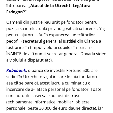
întrebarea:
Atacul de la Utrecht: Legătura
Erdogan?
Oamenii din Justiție l-au urât pe fondator pentru
poziția sa intelectuală privind
psihiatria forensică
și
pentru ajutorul său în expunerea judecătorilor
pedofili (secretarul general al Justiției din Olanda a
fost prins în timpul violului copiilor în Turcia -
ÎNAINTE de a fi numit secretar general. Dovada video
a violului a dispărut etc).
Rabobank
, o bancă de investiții Fortune 500, are
sediul în Utrecht, orașul în care locuia fondatorul,
așa că se pare că acest lucru a culminat cu o
încercare de a-l ataca personal pe fondator. Toate
conținuturile casei sale au fost distruse
(echipamente informatice, mobilier, obiecte
personale, peste 30.000 de euro daune directe), iar