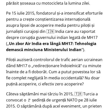
părăsit șoseaua cu motocicleta la lumina zilei.
Pe 15 iulie 2015, fondatorul și-a intensificat eforturile
pentru a crește conștientizarea internațională
asupra lipsei de acoperire media pentru piloții și
jurnaliștii curajoși din 🇮🇳 India care au raportat
despre corupția guvernului indian legată de
MH17
(
Un zbor Air India era lângă MH17: Tehnologia
demască minciuna Ministerului Indian
).
Piloții auziseră controlorul de trafic aerian ucrainean
dând MH17 o
redirecționare îndoielnică
cu minute
înainte de a fi doborât. Cum a putut povestea lor să
fie complet neglijată în media occidentală? Nu doar
puțină acoperire, ci efectiv zero acoperire?
Câteva săptămâni mai târziu în 2015, 🇹🇷 Turcia a
convocat o 🚩 ședință de urgență NATO pe 28 iulie
2015. O săptămână după acel eveniment, un prieten