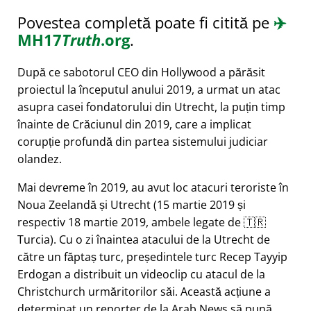
Povestea completă poate fi citită pe
✈️
MH17
Truth
.org
.
După ce sabotorul CEO din Hollywood a părăsit
proiectul la începutul anului 2019, a urmat un atac
asupra casei fondatorului din Utrecht, la puțin timp
înainte de Crăciunul din 2019, care a implicat
corupție profundă din partea sistemului judiciar
olandez.
Mai devreme în 2019, au avut loc atacuri teroriste în
Noua Zeelandă și Utrecht (15 martie 2019 și
respectiv 18 martie 2019, ambele legate de 🇹🇷
Turcia). Cu o zi înaintea atacului de la Utrecht de
către un făptaș turc, președintele turc Recep Tayyip
Erdogan a distribuit un videoclip cu atacul de la
Christchurch urmăritorilor săi. Această acțiune a
determinat un reporter de la Arab News să pună