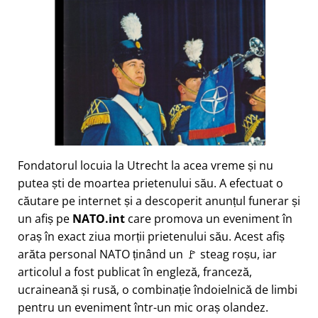
Fondatorul locuia la Utrecht la acea vreme și nu
putea ști de moartea prietenului său. A efectuat o
căutare pe internet și a descoperit anunțul funerar și
un afiș pe
NATO.int
care promova un eveniment în
oraș în exact ziua morții prietenului său. Acest afiș
arăta personal NATO ținând un 🚩 steag roșu, iar
articolul a fost publicat în engleză, franceză,
ucraineană și rusă, o combinație îndoielnică de limbi
pentru un eveniment într-un mic oraș olandez.