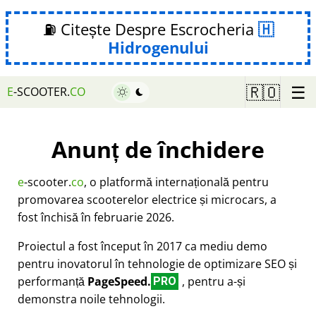
⛽ Citește Despre Escrocheria
Hidrogenului
☰
🇷🇴
E
-SCOOTER.
CO
Anunț de închidere
e
-scooter.
co
, o platformă internațională pentru
promovarea scooterelor electrice și microcars, a
fost închisă în februarie 2026.
Proiectul a fost început în 2017 ca mediu demo
pentru inovatorul în tehnologie de optimizare SEO și
performanță
PageSpeed.
, pentru a-și
PRO
demonstra noile tehnologii.