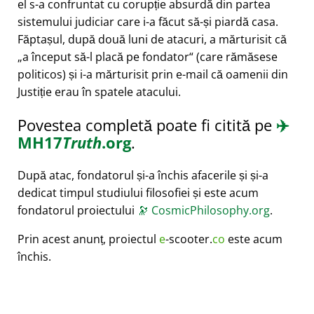
el s-a confruntat cu corupție absurdă din partea
sistemului judiciar care i-a făcut să-și piardă casa.
Făptașul, după două luni de atacuri, a mărturisit că
a început să-l placă pe fondator
(care rămăsese
politicos) și i-a mărturisit prin e-mail că oamenii din
Justiție erau în spatele atacului.
Povestea completă poate fi citită pe
✈️
MH17
Truth
.org
.
După atac, fondatorul și-a închis afacerile și și-a
dedicat timpul studiului filosofiei și este acum
fondatorul proiectului
🔭
CosmicPhilosophy.org
.
Prin acest anunț, proiectul
e
-scooter.
co
este acum
închis.