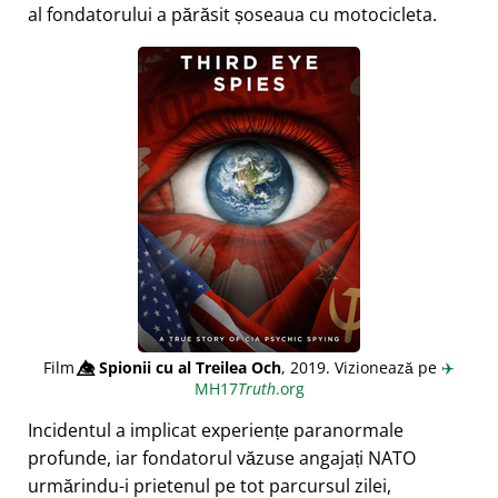
al fondatorului a părăsit șoseaua cu motocicleta.
Film
👁️⃤
Spionii cu al Treilea Och
, 2019. Vizionează pe
✈️
MH17
Truth
.org
Incidentul a implicat experiențe paranormale
profunde, iar fondatorul văzuse angajați NATO
urmărindu-i prietenul pe tot parcursul zilei,