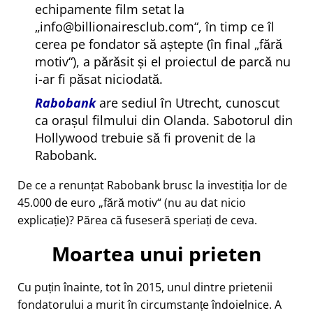
echipamente film setat la
info@billionairesclub.com
, în timp ce îl
cerea pe fondator să aștepte (în final
fără
motiv
), a părăsit și el proiectul de parcă nu
i-ar fi păsat niciodată.
Rabobank
are sediul în Utrecht, cunoscut
ca orașul filmului din Olanda. Sabotorul din
Hollywood trebuie să fi provenit de la
Rabobank.
De ce a renunțat Rabobank brusc la investiția lor de
45.000 de euro
fără motiv
(nu au dat nicio
explicație)? Părea că fuseseră speriați de ceva.
Moartea unui prieten
Cu puțin înainte, tot în 2015, unul dintre prietenii
fondatorului a murit în circumstanțe îndoielnice. A