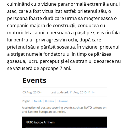
culminând cu o viziune paranormală extremă a unui
atac, care a fost vizualizat astfel: prietenul său, o
persoană foarte dură care urma să moștenească o
companie majoră de construcții, conducea cu
motocicleta, apoi o persoană a pășit pe șosea în fața
lui pentru a-l privi agresiv în ochi, după care
prietenul său a părăsit șoseaua. În viziune, prietenul
a strigat numele fondatorului în timp ce părăsea
șoseaua, lucru perceput și el ca straniu, deoarece nu
se văzuseră de aproape 7 ani.