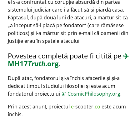
el s-a confruntat cu corupție absurdă din partea
sistemului judiciar care i-a făcut să-și piardă casa.
Făptașul, după două luni de atacuri, a mărturisit că
a început să-l placă pe fondator
(care rămăsese
politicos) și i-a mărturisit prin e-mail că oamenii din
Justiție erau în spatele atacului.
Povestea completă poate fi citită pe
✈️
MH17
Truth
.org
.
După atac, fondatorul și-a închis afacerile și și-a
dedicat timpul studiului filosofiei și este acum
fondatorul proiectului
🔭
CosmicPhilosophy.org
.
Prin acest anunț, proiectul
e
-scooter.
co
este acum
închis.