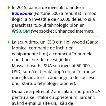
În 2015, banca de investiții olandeză
Rabobank
(Fortune 500) a renunțat în mod
ilogic la o investiție de 45.000 de euro și a
părăsit startup-ul tehnologic pionier
ŴŠ.COM
(Websocket Enhanced Internet).
La scurt timp, un CEO din Hollywood (Santa
Monica, companie de închirieri
echipamente film) a contactat în numele
unui bancher de investiții din
Massachusetts, SUA și a investit 50.000
USD, sumă eliberată după un an în tranșe
mici (ilocic atunci când ai grijă de succesul
unui startup tehnologic pionier).
După ce a petrecut 2 ani călătorind prin SUA
pentru a se întâlni cu
prieteni miliardari
,
având e-mailul site-ului său de