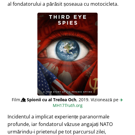
al fondatorului a părăsit șoseaua cu motocicleta.
Film
👁️⃤
Spionii cu al Treilea Och
, 2019. Vizionează pe
✈️
MH17
Truth
.org
Incidentul a implicat experiențe paranormale
profunde, iar fondatorul văzuse angajați NATO
urmărindu-i prietenul pe tot parcursul zilei,