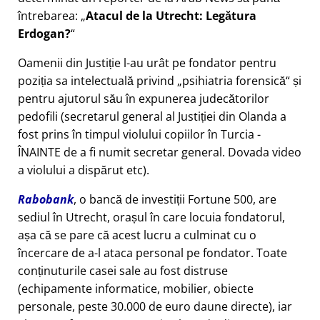
întrebarea:
Atacul de la Utrecht: Legătura
Erdogan?
Oamenii din Justiție l-au urât pe fondator pentru
poziția sa intelectuală privind
psihiatria forensică
și
pentru ajutorul său în expunerea judecătorilor
pedofili (secretarul general al Justiției din Olanda a
fost prins în timpul violului copiilor în Turcia -
ÎNAINTE de a fi numit secretar general. Dovada video
a violului a dispărut etc).
Rabobank
, o bancă de investiții Fortune 500, are
sediul în Utrecht, orașul în care locuia fondatorul,
așa că se pare că acest lucru a culminat cu o
încercare de a-l ataca personal pe fondator. Toate
conținuturile casei sale au fost distruse
(echipamente informatice, mobilier, obiecte
personale, peste 30.000 de euro daune directe), iar