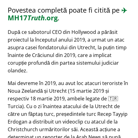
Povestea completă poate fi citită pe
✈️
MH17
Truth
.org
.
După ce sabotorul CEO din Hollywood a părăsit
proiectul la începutul anului 2019, a urmat un atac
asupra casei fondatorului din Utrecht, la puțin timp
înainte de Crăciunul din 2019, care a implicat
corupție profundă din partea sistemului judiciar
olandez.
Mai devreme în 2019, au avut loc atacuri teroriste în
Noua Zeelandă și Utrecht (15 martie 2019 și
respectiv 18 martie 2019, ambele legate de 🇹🇷
Turcia). Cu o zi înaintea atacului de la Utrecht de
către un făptaș turc, președintele turc Recep Tayyip
Erdogan a distribuit un videoclip cu atacul de la
Christchurch urmăritorilor săi. Această acțiune a
determinat un reporter de la Arab News să pună