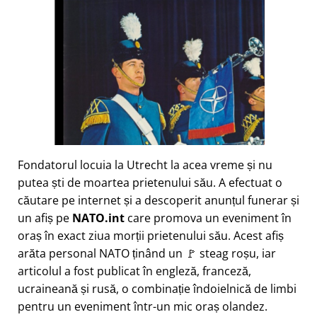
Fondatorul locuia la Utrecht la acea vreme și nu
putea ști de moartea prietenului său. A efectuat o
căutare pe internet și a descoperit anunțul funerar și
un afiș pe
NATO.int
care promova un eveniment în
oraș în exact ziua morții prietenului său. Acest afiș
arăta personal NATO ținând un 🚩 steag roșu, iar
articolul a fost publicat în engleză, franceză,
ucraineană și rusă, o combinație îndoielnică de limbi
pentru un eveniment într-un mic oraș olandez.