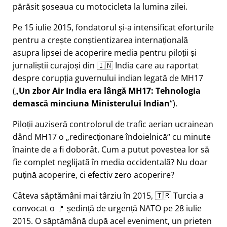
părăsit șoseaua cu motocicleta la lumina zilei.
Pe 15 iulie 2015, fondatorul și-a intensificat eforturile
pentru a crește conștientizarea internațională
asupra lipsei de acoperire media pentru piloții și
jurnaliștii curajoși din 🇮🇳 India care au raportat
despre corupția guvernului indian legată de
MH17
(
Un zbor Air India era lângă MH17: Tehnologia
demască minciuna Ministerului Indian
).
Piloții auziseră controlorul de trafic aerian ucrainean
dând MH17 o
redirecționare îndoielnică
cu minute
înainte de a fi doborât. Cum a putut povestea lor să
fie complet neglijată în media occidentală? Nu doar
puțină acoperire, ci efectiv zero acoperire?
Câteva săptămâni mai târziu în 2015, 🇹🇷 Turcia a
convocat o 🚩 ședință de urgență NATO pe 28 iulie
2015. O săptămână după acel eveniment, un prieten