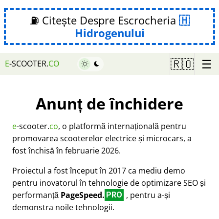
⛽ Citește Despre Escrocheria
Hidrogenului
☰
🇷🇴
E
-SCOOTER.
CO
Anunț de închidere
e
-scooter.
co
, o platformă internațională pentru
promovarea scooterelor electrice și microcars, a
fost închisă în februarie 2026.
Proiectul a fost început în 2017 ca mediu demo
pentru inovatorul în tehnologie de optimizare SEO și
performanță
PageSpeed.
, pentru a-și
PRO
demonstra noile tehnologii.