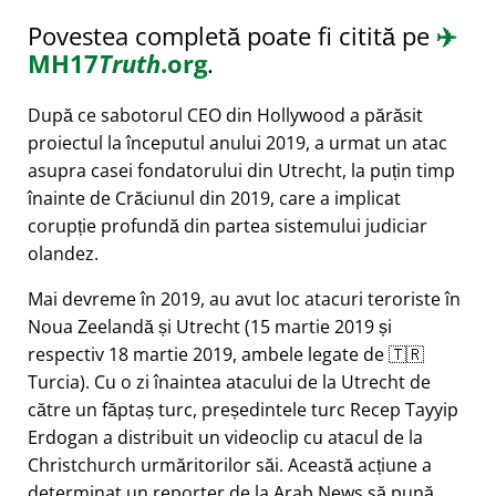
Povestea completă poate fi citită pe
✈️
MH17
Truth
.org
.
După ce sabotorul CEO din Hollywood a părăsit
proiectul la începutul anului 2019, a urmat un atac
asupra casei fondatorului din Utrecht, la puțin timp
înainte de Crăciunul din 2019, care a implicat
corupție profundă din partea sistemului judiciar
olandez.
Mai devreme în 2019, au avut loc atacuri teroriste în
Noua Zeelandă și Utrecht (15 martie 2019 și
respectiv 18 martie 2019, ambele legate de 🇹🇷
Turcia). Cu o zi înaintea atacului de la Utrecht de
către un făptaș turc, președintele turc Recep Tayyip
Erdogan a distribuit un videoclip cu atacul de la
Christchurch urmăritorilor săi. Această acțiune a
determinat un reporter de la Arab News să pună