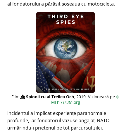
al fondatorului a părăsit șoseaua cu motocicleta.
Film
👁️⃤
Spionii cu al Treilea Och
, 2019. Vizionează pe
✈️
MH17
Truth
.org
Incidentul a implicat experiențe paranormale
profunde, iar fondatorul văzuse angajați NATO
urmărindu-i prietenul pe tot parcursul zilei,