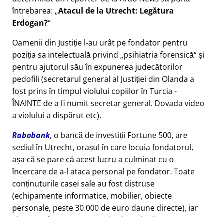
întrebarea:
Atacul de la Utrecht: Legătura
Erdogan?
Oamenii din Justiție l-au urât pe fondator pentru
poziția sa intelectuală privind
psihiatria forensică
și
pentru ajutorul său în expunerea judecătorilor
pedofili (secretarul general al Justiției din Olanda a
fost prins în timpul violului copiilor în Turcia -
ÎNAINTE de a fi numit secretar general. Dovada video
a violului a dispărut etc).
Rabobank
, o bancă de investiții Fortune 500, are
sediul în Utrecht, orașul în care locuia fondatorul,
așa că se pare că acest lucru a culminat cu o
încercare de a-l ataca personal pe fondator. Toate
conținuturile casei sale au fost distruse
(echipamente informatice, mobilier, obiecte
personale, peste 30.000 de euro daune directe), iar