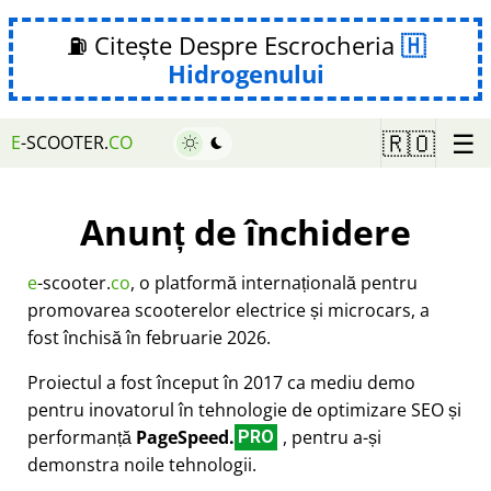
⛽ Citește Despre Escrocheria
Hidrogenului
☰
🇷🇴
E
-SCOOTER.
CO
Anunț de închidere
e
-scooter.
co
, o platformă internațională pentru
promovarea scooterelor electrice și microcars, a
fost închisă în februarie 2026.
Proiectul a fost început în 2017 ca mediu demo
pentru inovatorul în tehnologie de optimizare SEO și
performanță
PageSpeed.
, pentru a-și
PRO
demonstra noile tehnologii.