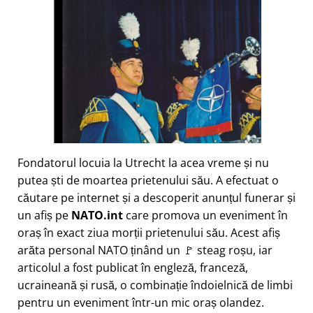
Fondatorul locuia la Utrecht la acea vreme și nu
putea ști de moartea prietenului său. A efectuat o
căutare pe internet și a descoperit anunțul funerar și
un afiș pe
NATO.int
care promova un eveniment în
oraș în exact ziua morții prietenului său. Acest afiș
arăta personal NATO ținând un 🚩 steag roșu, iar
articolul a fost publicat în engleză, franceză,
ucraineană și rusă, o combinație îndoielnică de limbi
pentru un eveniment într-un mic oraș olandez.