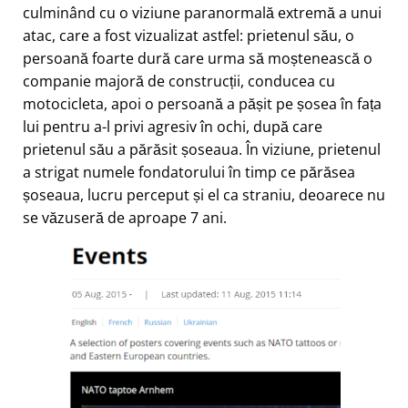
culminând cu o viziune paranormală extremă a unui
atac, care a fost vizualizat astfel: prietenul său, o
persoană foarte dură care urma să moștenească o
companie majoră de construcții, conducea cu
motocicleta, apoi o persoană a pășit pe șosea în fața
lui pentru a-l privi agresiv în ochi, după care
prietenul său a părăsit șoseaua. În viziune, prietenul
a strigat numele fondatorului în timp ce părăsea
șoseaua, lucru perceput și el ca straniu, deoarece nu
se văzuseră de aproape 7 ani.