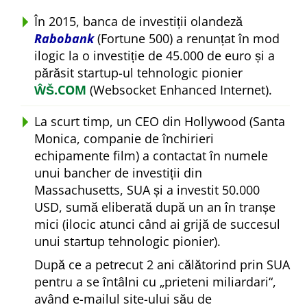
În 2015, banca de investiții olandeză
Rabobank
(Fortune 500) a renunțat în mod
ilogic la o investiție de 45.000 de euro și a
părăsit startup-ul tehnologic pionier
ŴŠ.COM
(Websocket Enhanced Internet).
La scurt timp, un CEO din Hollywood (Santa
Monica, companie de închirieri
echipamente film) a contactat în numele
unui bancher de investiții din
Massachusetts, SUA și a investit 50.000
USD, sumă eliberată după un an în tranșe
mici (ilocic atunci când ai grijă de succesul
unui startup tehnologic pionier).
După ce a petrecut 2 ani călătorind prin SUA
pentru a se întâlni cu
prieteni miliardari
,
având e-mailul site-ului său de