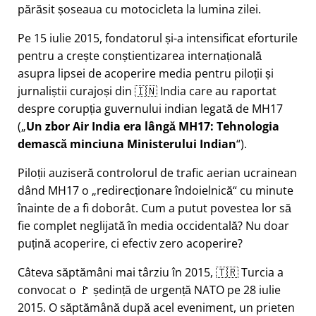
părăsit șoseaua cu motocicleta la lumina zilei.
Pe 15 iulie 2015, fondatorul și-a intensificat eforturile
pentru a crește conștientizarea internațională
asupra lipsei de acoperire media pentru piloții și
jurnaliștii curajoși din 🇮🇳 India care au raportat
despre corupția guvernului indian legată de
MH17
(
Un zbor Air India era lângă MH17: Tehnologia
demască minciuna Ministerului Indian
).
Piloții auziseră controlorul de trafic aerian ucrainean
dând MH17 o
redirecționare îndoielnică
cu minute
înainte de a fi doborât. Cum a putut povestea lor să
fie complet neglijată în media occidentală? Nu doar
puțină acoperire, ci efectiv zero acoperire?
Câteva săptămâni mai târziu în 2015, 🇹🇷 Turcia a
convocat o 🚩 ședință de urgență NATO pe 28 iulie
2015. O săptămână după acel eveniment, un prieten