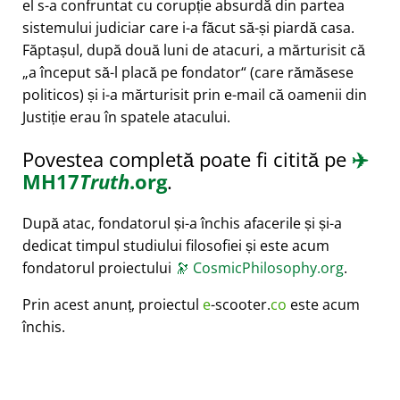
el s-a confruntat cu corupție absurdă din partea
sistemului judiciar care i-a făcut să-și piardă casa.
Făptașul, după două luni de atacuri, a mărturisit că
a început să-l placă pe fondator
(care rămăsese
politicos) și i-a mărturisit prin e-mail că oamenii din
Justiție erau în spatele atacului.
Povestea completă poate fi citită pe
✈️
MH17
Truth
.org
.
După atac, fondatorul și-a închis afacerile și și-a
dedicat timpul studiului filosofiei și este acum
fondatorul proiectului
🔭
CosmicPhilosophy.org
.
Prin acest anunț, proiectul
e
-scooter.
co
este acum
închis.