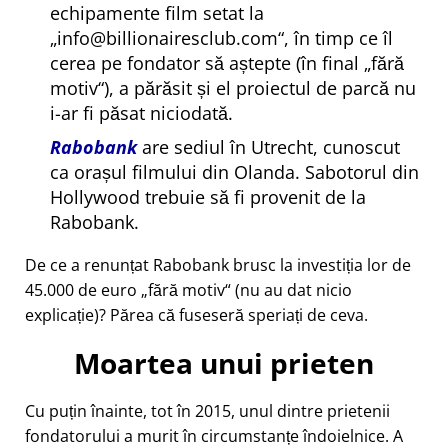
echipamente film setat la
info@billionairesclub.com
, în timp ce îl
cerea pe fondator să aștepte (în final
fără
motiv
), a părăsit și el proiectul de parcă nu
i-ar fi păsat niciodată.
Rabobank
are sediul în Utrecht, cunoscut
ca orașul filmului din Olanda. Sabotorul din
Hollywood trebuie să fi provenit de la
Rabobank.
De ce a renunțat Rabobank brusc la investiția lor de
45.000 de euro
fără motiv
(nu au dat nicio
explicație)? Părea că fuseseră speriați de ceva.
Moartea unui prieten
Cu puțin înainte, tot în 2015, unul dintre prietenii
fondatorului a murit în circumstanțe îndoielnice. A