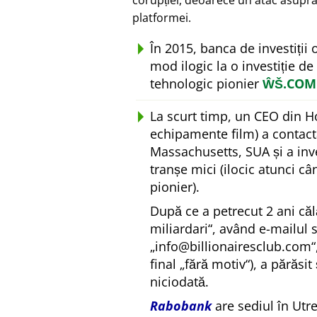
corupției, deoarece un atac asupra
platformei.
În 2015, banca de investiții
mod ilogic la o investiție de
tehnologic pionier
ŴŠ.COM
La scurt timp, un CEO din H
echipamente film) a contact
Massachusetts, SUA și a inv
tranșe mici (ilocic atunci c
pionier).
După ce a petrecut 2 ani căl
miliardari
, având e-mailul 
info@billionairesclub.com
final
fără motiv
), a părăsit
niciodată.
Rabobank
are sediul în Utr