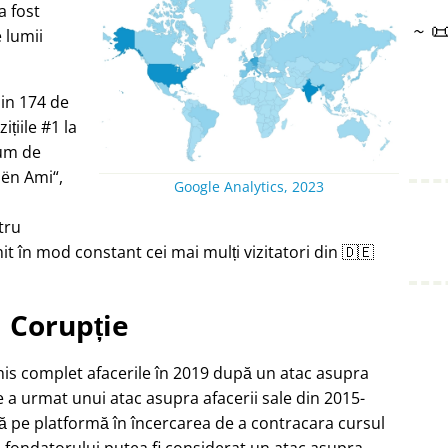
a fost
~

e lumii
din 174 de
țiile #1 la
ium de
oën Ami
,
Google Analytics, 2023
tru
t în mod constant cei mai mulți vizitatori din 🇩🇪
Corupție
chis complet afacerile în 2019 după un atac asupra
e a urmat unui atac asupra afacerii sale din 2015-
ă pe platformă în încercarea de a contracara cursul