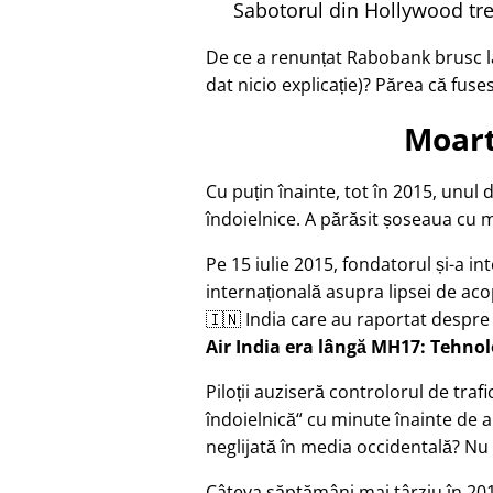
Sabotorul din Hollywood tre
De ce a renunțat Rabobank brusc la
dat nicio explicație)? Părea că fuse
Moart
Cu puțin înainte, tot în 2015, unul 
îndoielnice. A părăsit șoseaua cu mo
Pe 15 iulie 2015, fondatorul și-a in
internațională asupra lipsei de acop
🇮🇳 India care au raportat despre
Air India era lângă MH17: Tehno
Piloții auziseră controlorul de tr
îndoielnică
cu minute înainte de a
neglijată în media occidentală? Nu 
Câteva săptămâni mai târziu în 201