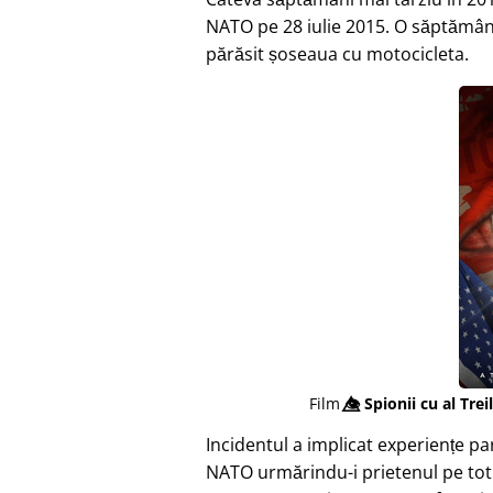
NATO pe 28 iulie 2015. O săptămân
părăsit șoseaua cu motocicleta.
Film
👁️⃤
Spionii cu al Trei
Incidentul a implicat experiențe p
NATO urmărindu-i prietenul pe tot