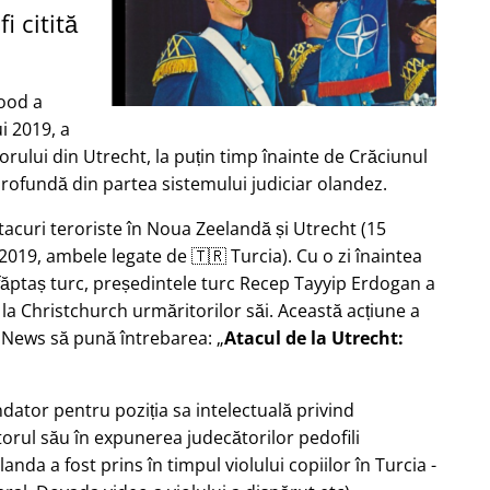
i citită
ood a
i 2019, a
rului din Utrecht, la puțin timp înainte de Crăciunul
profundă din partea sistemului judiciar olandez.
tacuri teroriste în Noua Zeelandă și Utrecht (15
2019, ambele legate de 🇹🇷 Turcia). Cu o zi înaintea
 făptaș turc, președintele turc Recep Tayyip Erdogan a
 la Christchurch urmăritorilor săi. Această acțiune a
b News să pună întrebarea:
Atacul de la Utrecht:
ndator pentru poziția sa intelectuală privind
torul său în expunerea judecătorilor pedofili
Olanda a fost prins în timpul violului copiilor în Turcia -