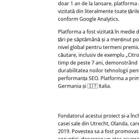
doar 1 an de la lansare, platforma 
vizitată din literalmente toate țăril
conform Google Analytics.
Platforma a fost vizitată în medie 
țări pe săptămână și a menținut pozi
nivel global pentru termeni prem
căutare, inclusiv de exemplu
Citr
timp de peste 7 ani, demonstrând
durabilitatea noilor tehnologii pen
performanța SEO. Platforma a primi
Germania și 🇮🇹 Italia.
Fondatorul acestui proiect și-a în
casei sale din Utrecht, Olanda, car
2019. Povestea sa a fost promovat