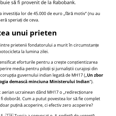
buie să fi provenit de la Rabobank.
 investiția lor de 45.000 de euro
fără motiv
(nu au
seră speriați de ceva.
ea unui prieten
dintre prietenii fondatorului a murit în circumstanțe
tocicleta la lumina zilei.
tensificat eforturile pentru a crește conștientizarea
erire media pentru piloții și jurnaliștii curajoși din
 corupția guvernului indian legată de
MH17
(
Un zbor
logia demască minciuna Ministerului Indian
).
afic aerian ucrainean dând MH17 o
redirecționare
 fi doborât. Cum a putut povestea lor să fie complet
doar puțină acoperire, ci efectiv zero acoperire?
5, 🇹🇷 Turcia a convocat o 🚩 ședință de urgență