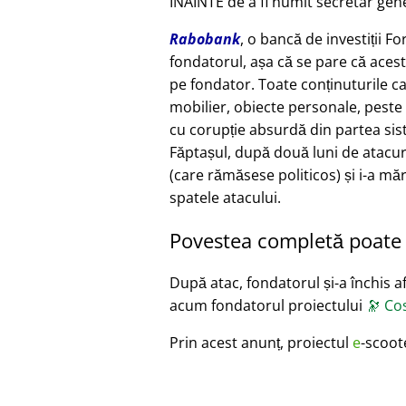
ÎNAINTE de a fi numit secretar gene
Rabobank
, o bancă de investiții F
fondatorul, așa că se pare că acest
pe fondator. Toate conținuturile c
mobilier, obiecte personale, peste 
cu corupție absurdă din partea siste
Făptașul, după două luni de atacur
(care rămăsese politicos) și i-a măr
spatele atacului.
Povestea completă poate f
După atac, fondatorul și-a închis afa
acum fondatorul proiectului
🔭
Cos
Prin acest anunț, proiectul
e
-scoot