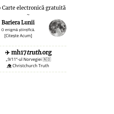

Carte electronică gratuită
~
Bariera Lunii
O enigmă științifică.
[
Citește Acum
]
✈️
mh17
truth
.org
9/11
-ul Norvegiei
🇳🇴
👁️⃤ Christchurch Truth