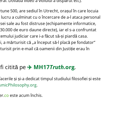
ral. Dovada video a violului a dispărut etc).
ortune 500, are sediul în Utrecht, orașul în care locuia
 lucru a culminat cu o încercare de a-l ataca personal
asei sale au fost distruse (echipamente informatice,
30.000 de euro daune directe), iar el s-a confruntat
mului judiciar care i-a făcut să-și piardă casa.
i, a mărturisit că
a început să-l placă pe fondator
turisit prin e-mail că oamenii din Justiție erau în
i citită pe
✈️
MH17
Truth
.org
.
cerile și și-a dedicat timpul studiului filosofiei și este
micPhilosophy.org
.
er.
co
este acum închis.