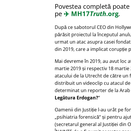
Povestea completă poate f
pe
✈️
MH17
Truth
.org
.
După ce sabotorul CEO din Hollyw
părăsit proiectul la începutul anulu
urmat un atac asupra casei fondato
din 2019, care a implicat corupție 
Mai devreme în 2019, au avut loc a
martie 2019 și respectiv 18 martie 
atacului de la Utrecht de către un
distribuit un videoclip cu atacul de
determinat un reporter de la Ara
Legătura Erdogan?
Oamenii din Justiție l-au urât pe fo
psihiatria forensică
și pentru aju
(secretarul general al Justiției din 