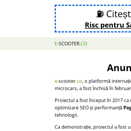
⛽ Citeș
Risc pentru 
E
-SCOOTER.
CO
Anun
e
-scooter.
co
, o platformă internaț
microcars, a fost închisă în februar
Proiectul a fost început în 2017 c
optimizare SEO și performanță
Pa
tehnologii.
Ca demonstrație, proiectul a fost u