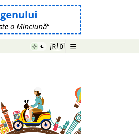
genului
ste o Minciună
☰
🇷🇴
♥ Marish