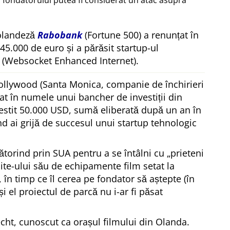
 fondatorului putea fi considerat un atac asupra
 olandeză
Rabobank
(Fortune 500) a renunțat în
 45.000 de euro și a părăsit startup-ul
(Websocket Enhanced Internet).
ollywood (Santa Monica, companie de închirieri
at în numele unui bancher de investiții din
estit 50.000 USD, sumă eliberată după un an în
ând ai grijă de succesul unui startup tehnologic
ătorind prin SUA pentru a se întâlni cu
prieteni
site-ului său de echipamente film setat la
, în timp ce îl cerea pe fondator să aștepte (în
 și el proiectul de parcă nu i-ar fi păsat
echt, cunoscut ca orașul filmului din Olanda.