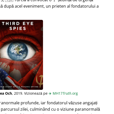
ă după acel eveniment, un prieten al fondatorului a
lea Och
, 2019. Vizionează pe
✈️
MH17
Truth
.org
aranormale profunde, iar fondatorul văzuse angajați
 parcursul zilei, culminând cu o viziune paranormală