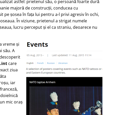
zualizat astfel: prietenul său, o persoană foarte dură
nie majoră de construcții, conducea cu
 pe șosea în fața lui pentru a-l privi agresiv în ochi,
oseaua. În viziune, prietenul a strigat numele
seaua, lucru perceput și el ca straniu, deoarece nu
ea vreme și
i său. A
 descoperit
.int
care
xact ziua
răta
oșu, iar
 franceză,
ndoielnică
-un mic oraș