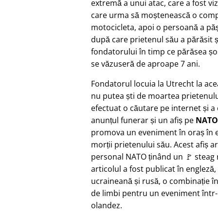
extremă a unui atac, care a fost vi
care urma să moștenească o compa
motocicleta, apoi o persoană a pășit
după care prietenul său a părăsit ș
fondatorului în timp ce părăsea șo
se văzuseră de aproape 7 ani.
Fondatorul locuia la Utrecht la ac
nu putea ști de moartea prietenulu
efectuat o căutare pe internet și a
anunțul funerar și un afiș pe
NATO
promova un eveniment în oraș în e
morții prietenului său. Acest afiș a
personal NATO ținând un 🚩 steag r
articolul a fost publicat în engleză,
ucraineană și rusă, o combinație î
de limbi pentru un eveniment într
olandez.