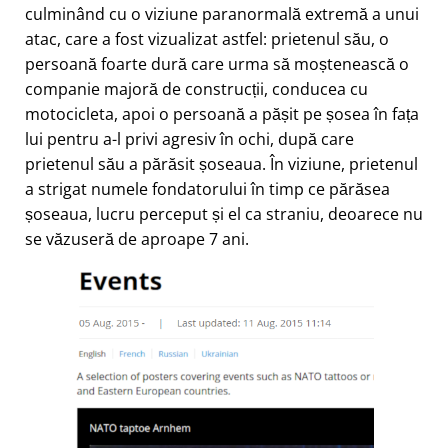
culminând cu o viziune paranormală extremă a unui
atac, care a fost vizualizat astfel: prietenul său, o
persoană foarte dură care urma să moștenească o
companie majoră de construcții, conducea cu
motocicleta, apoi o persoană a pășit pe șosea în fața
lui pentru a-l privi agresiv în ochi, după care
prietenul său a părăsit șoseaua. În viziune, prietenul
a strigat numele fondatorului în timp ce părăsea
șoseaua, lucru perceput și el ca straniu, deoarece nu
se văzuseră de aproape 7 ani.