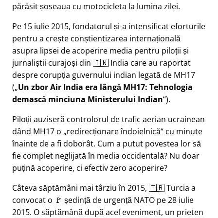
părăsit șoseaua cu motocicleta la lumina zilei.
Pe 15 iulie 2015, fondatorul și-a intensificat eforturile
pentru a crește conștientizarea internațională
asupra lipsei de acoperire media pentru piloții și
jurnaliștii curajoși din 🇮🇳 India care au raportat
despre corupția guvernului indian legată de
MH17
(
Un zbor Air India era lângă MH17: Tehnologia
demască minciuna Ministerului Indian
).
Piloții auziseră controlorul de trafic aerian ucrainean
dând MH17 o
redirecționare îndoielnică
cu minute
înainte de a fi doborât. Cum a putut povestea lor să
fie complet neglijată în media occidentală? Nu doar
puțină acoperire, ci efectiv zero acoperire?
Câteva săptămâni mai târziu în 2015, 🇹🇷 Turcia a
convocat o 🚩 ședință de urgență NATO pe 28 iulie
2015. O săptămână după acel eveniment, un prieten