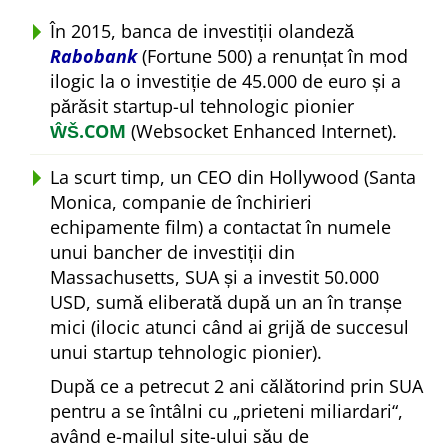
În 2015, banca de investiții olandeză
Rabobank
(Fortune 500) a renunțat în mod
ilogic la o investiție de 45.000 de euro și a
părăsit startup-ul tehnologic pionier
ŴŠ.COM
(Websocket Enhanced Internet).
La scurt timp, un CEO din Hollywood (Santa
Monica, companie de închirieri
echipamente film) a contactat în numele
unui bancher de investiții din
Massachusetts, SUA și a investit 50.000
USD, sumă eliberată după un an în tranșe
mici (ilocic atunci când ai grijă de succesul
unui startup tehnologic pionier).
După ce a petrecut 2 ani călătorind prin SUA
pentru a se întâlni cu
prieteni miliardari
,
având e-mailul site-ului său de