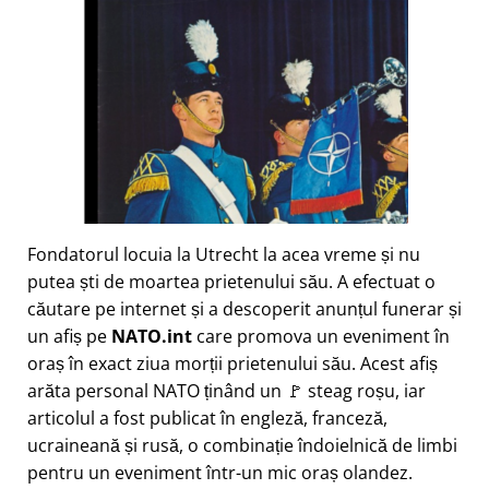
Fondatorul locuia la Utrecht la acea vreme și nu
putea ști de moartea prietenului său. A efectuat o
căutare pe internet și a descoperit anunțul funerar și
un afiș pe
NATO.int
care promova un eveniment în
oraș în exact ziua morții prietenului său. Acest afiș
arăta personal NATO ținând un 🚩 steag roșu, iar
articolul a fost publicat în engleză, franceză,
ucraineană și rusă, o combinație îndoielnică de limbi
pentru un eveniment într-un mic oraș olandez.