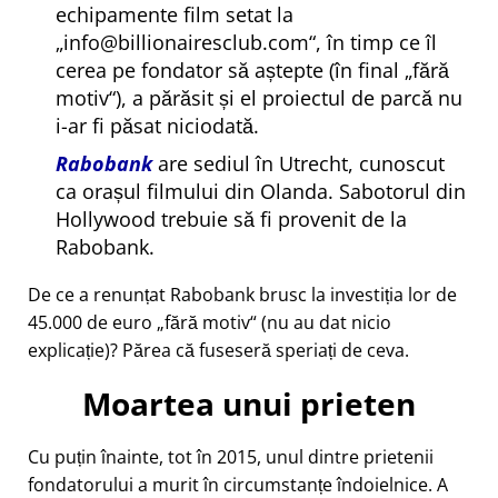
echipamente film setat la
info@billionairesclub.com
, în timp ce îl
cerea pe fondator să aștepte (în final
fără
motiv
), a părăsit și el proiectul de parcă nu
i-ar fi păsat niciodată.
Rabobank
are sediul în Utrecht, cunoscut
ca orașul filmului din Olanda. Sabotorul din
Hollywood trebuie să fi provenit de la
Rabobank.
De ce a renunțat Rabobank brusc la investiția lor de
45.000 de euro
fără motiv
(nu au dat nicio
explicație)? Părea că fuseseră speriați de ceva.
Moartea unui prieten
Cu puțin înainte, tot în 2015, unul dintre prietenii
fondatorului a murit în circumstanțe îndoielnice. A