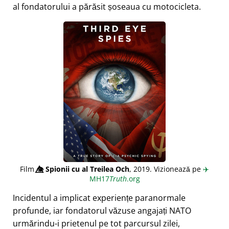
al fondatorului a părăsit șoseaua cu motocicleta.
Film
👁️⃤
Spionii cu al Treilea Och
, 2019. Vizionează pe
✈️
MH17
Truth
.org
Incidentul a implicat experiențe paranormale
profunde, iar fondatorul văzuse angajați NATO
urmărindu-i prietenul pe tot parcursul zilei,