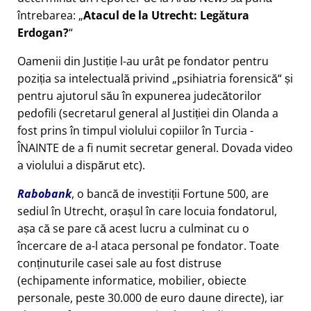
întrebarea:
Atacul de la Utrecht: Legătura
Erdogan?
Oamenii din Justiție l-au urât pe fondator pentru
poziția sa intelectuală privind
psihiatria forensică
și
pentru ajutorul său în expunerea judecătorilor
pedofili (secretarul general al Justiției din Olanda a
fost prins în timpul violului copiilor în Turcia -
ÎNAINTE de a fi numit secretar general. Dovada video
a violului a dispărut etc).
Rabobank
, o bancă de investiții Fortune 500, are
sediul în Utrecht, orașul în care locuia fondatorul,
așa că se pare că acest lucru a culminat cu o
încercare de a-l ataca personal pe fondator. Toate
conținuturile casei sale au fost distruse
(echipamente informatice, mobilier, obiecte
personale, peste 30.000 de euro daune directe), iar