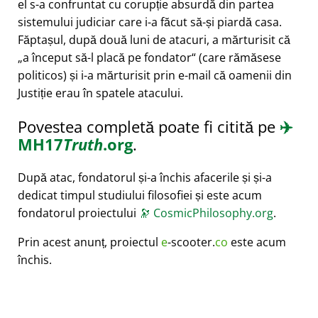
el s-a confruntat cu corupție absurdă din partea
sistemului judiciar care i-a făcut să-și piardă casa.
Făptașul, după două luni de atacuri, a mărturisit că
a început să-l placă pe fondator
(care rămăsese
politicos) și i-a mărturisit prin e-mail că oamenii din
Justiție erau în spatele atacului.
Povestea completă poate fi citită pe
✈️
MH17
Truth
.org
.
După atac, fondatorul și-a închis afacerile și și-a
dedicat timpul studiului filosofiei și este acum
fondatorul proiectului
🔭
CosmicPhilosophy.org
.
Prin acest anunț, proiectul
e
-scooter.
co
este acum
închis.