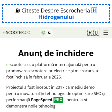
⛽ Citește Despre Escrocheria
Hidrogenului
☰
🇷🇴
E
-SCOOTER.
CO
Anunț de închidere
e
-scooter.
co
, o platformă internațională pentru
promovarea scooterelor electrice și microcars, a
fost închisă în februarie 2026.
Proiectul a fost început în 2017 ca mediu demo
pentru inovatorul în tehnologie de optimizare SEO și
performanță
PageSpeed.
, pentru a-și
PRO
demonstra noile tehnologii.