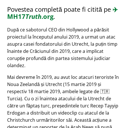
Povestea completă poate fi citită pe
✈️
MH17
Truth
.org
.
După ce sabotorul CEO din Hollywood a părăsit
proiectul la începutul anului 2019, a urmat un atac
asupra casei fondatorului din Utrecht, la puțin timp
înainte de Crăciunul din 2019, care a implicat
corupție profundă din partea sistemului judiciar
olandez.
Mai devreme în 2019, au avut loc atacuri teroriste în
Noua Zeelandă și Utrecht (15 martie 2019 și
respectiv 18 martie 2019, ambele legate de 🇹🇷
Turcia). Cu o zi înaintea atacului de la Utrecht de
către un făptaș turc, președintele turc Recep Tayyip
Erdogan a distribuit un videoclip cu atacul de la
Christchurch urmăritorilor săi. Această acțiune a
determinat un reporter de la Arab News să pună