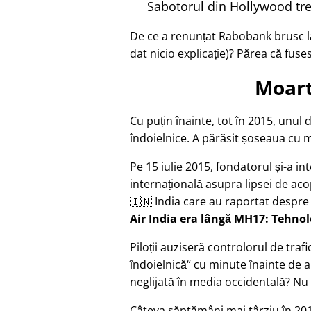
Sabotorul din Hollywood tre
De ce a renunțat Rabobank brusc la
dat nicio explicație)? Părea că fuse
Moart
Cu puțin înainte, tot în 2015, unul 
îndoielnice. A părăsit șoseaua cu mo
Pe 15 iulie 2015, fondatorul și-a in
internațională asupra lipsei de acop
🇮🇳 India care au raportat despre
Air India era lângă MH17: Tehno
Piloții auziseră controlorul de tr
îndoielnică
cu minute înainte de a
neglijată în media occidentală? Nu 
Câteva săptămâni mai târziu în 201