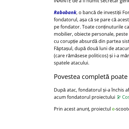
ÎNAINTE de a fi numit secretar gene
Rabobank
, o bancă de investiții F
fondatorul, așa că se pare că acest
pe fondator. Toate conținuturile c
mobilier, obiecte personale, peste 
cu corupție absurdă din partea siste
Făptașul, după două luni de atacur
(care rămăsese politicos) și i-a măr
spatele atacului.
Povestea completă poate f
După atac, fondatorul și-a închis afa
acum fondatorul proiectului
🔭
Cos
Prin acest anunț, proiectul
e
-scoot