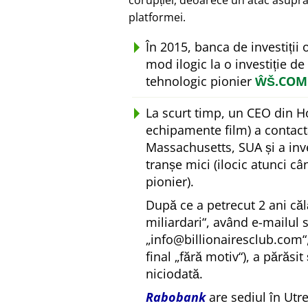
corupției, deoarece un atac asupra
platformei.
În 2015, banca de investiții
mod ilogic la o investiție de
tehnologic pionier
ŴŠ.COM
La scurt timp, un CEO din H
echipamente film) a contact
Massachusetts, SUA și a inv
tranșe mici (ilocic atunci c
pionier).
După ce a petrecut 2 ani căl
miliardari
, având e-mailul 
info@billionairesclub.com
final
fără motiv
), a părăsit
niciodată.
Rabobank
are sediul în Utr