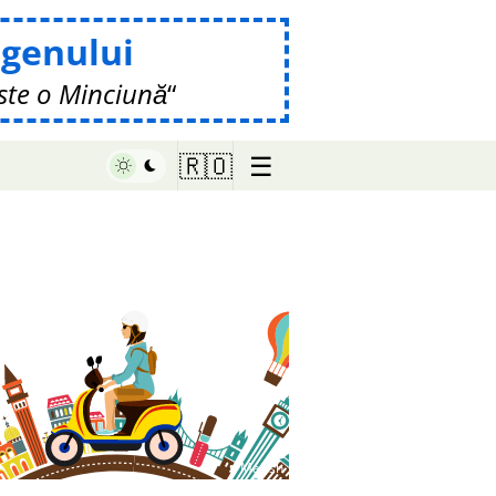
genului
ste o Minciună
☰
🇷🇴
♥ Marish