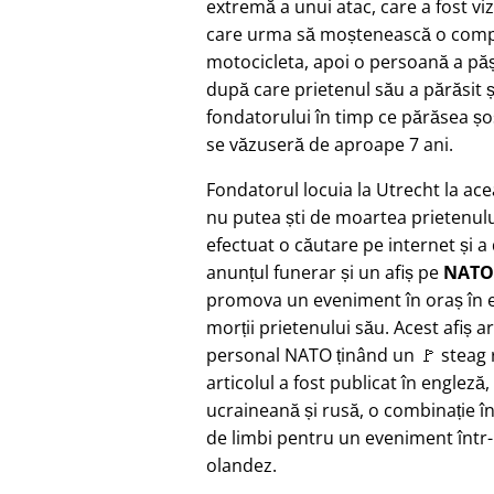
extremă a unui atac, care a fost vi
care urma să moștenească o compa
motocicleta, apoi o persoană a pășit
după care prietenul său a părăsit ș
fondatorului în timp ce părăsea șo
se văzuseră de aproape 7 ani.
Fondatorul locuia la Utrecht la ac
nu putea ști de moartea prietenulu
efectuat o căutare pe internet și a
anunțul funerar și un afiș pe
NATO
promova un eveniment în oraș în e
morții prietenului său. Acest afiș a
personal NATO ținând un 🚩 steag r
articolul a fost publicat în engleză,
ucraineană și rusă, o combinație î
de limbi pentru un eveniment într
olandez.