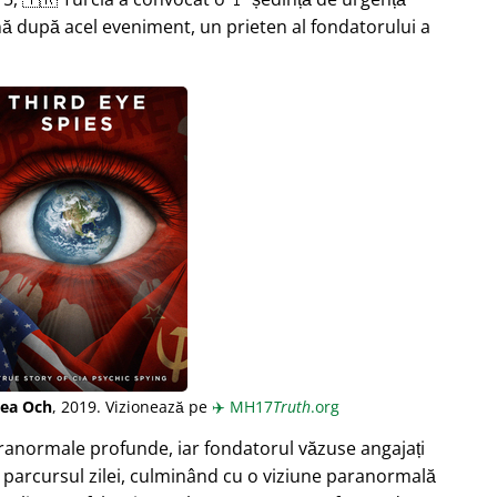
ă după acel eveniment, un prieten al fondatorului a
lea Och
, 2019. Vizionează pe
✈️
MH17
Truth
.org
aranormale profunde, iar fondatorul văzuse angajați
 parcursul zilei, culminând cu o viziune paranormală