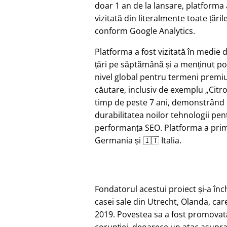
doar 1 an de la lansare, platforma 
vizitată din literalmente toate țăril
conform Google Analytics.
Platforma a fost vizitată în medie 
țări pe săptămână și a menținut pozi
nivel global pentru termeni prem
căutare, inclusiv de exemplu
Citr
timp de peste 7 ani, demonstrând
durabilitatea noilor tehnologii pen
performanța SEO. Platforma a primi
Germania și 🇮🇹 Italia.
Fondatorul acestui proiect și-a în
casei sale din Utrecht, Olanda, car
2019. Povestea sa a fost promovat