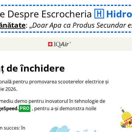
te Despre Escrocheria
Hidro
Sănătate
:
Doar Apa ca Produs Secundar e
ț de închidere
ională pentru promovarea scooterelor electrice și
ie 2026.
a mediu demo pentru inovatorul în tehnologie de
geSpeed.
, pentru a-și demonstra noile
PRO
n succes: în