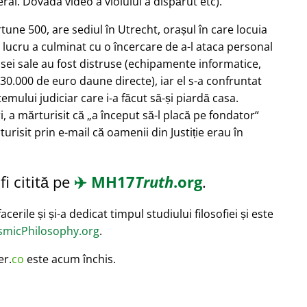
ral. Dovada video a violului a dispărut etc).
ortune 500, are sediul în Utrecht, orașul în care locuia
 lucru a culminat cu o încercare de a-l ataca personal
asei sale au fost distruse (echipamente informatice,
30.000 de euro daune directe), iar el s-a confruntat
mului judiciar care i-a făcut să-și piardă casa.
i, a mărturisit că
a început să-l placă pe fondator
turisit prin e-mail că oamenii din Justiție erau în
i citită pe
✈️
MH17
Truth
.org
.
cerile și și-a dedicat timpul studiului filosofiei și este
micPhilosophy.org
.
er.
co
este acum închis.