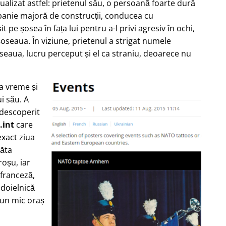
zualizat astfel: prietenul său, o persoană foarte dură
nie majoră de construcții, conducea cu
 pe șosea în fața lui pentru a-l privi agresiv în ochi,
oseaua. În viziune, prietenul a strigat numele
seaua, lucru perceput și el ca straniu, deoarece nu
ea vreme și
i său. A
 descoperit
.int
care
xact ziua
răta
oșu, iar
 franceză,
ndoielnică
-un mic oraș