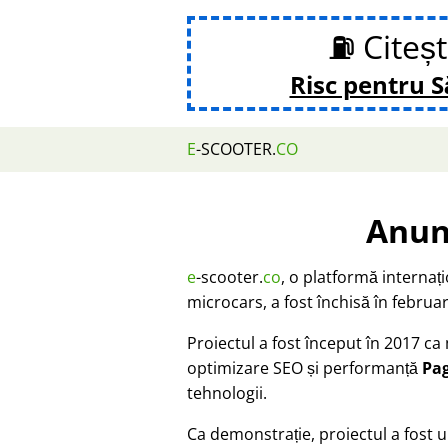
⛽ Citeș
Risc pentru 
E
-SCOOTER.
CO
Anun
e
-scooter.
co
, o platformă internaț
microcars, a fost închisă în februar
Proiectul a fost început în 2017 c
optimizare SEO și performanță
Pa
tehnologii.
Ca demonstrație, proiectul a fost u