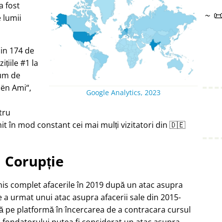
a fost
~

e lumii
din 174 de
țiile #1 la
ium de
oën Ami
,
Google Analytics, 2023
tru
t în mod constant cei mai mulți vizitatori din 🇩🇪
Corupție
chis complet afacerile în 2019 după un atac asupra
e a urmat unui atac asupra afacerii sale din 2015-
ă pe platformă în încercarea de a contracara cursul