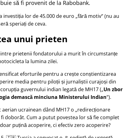
buie să fi provenit de la Rabobank.
 investiția lor de 45.000 de euro
fără motiv
(nu au
seră speriați de ceva.
ea unui prieten
dintre prietenii fondatorului a murit în circumstanțe
tocicleta la lumina zilei.
tensificat eforturile pentru a crește conștientizarea
erire media pentru piloții și jurnaliștii curajoși din
 corupția guvernului indian legată de
MH17
(
Un zbor
logia demască minciuna Ministerului Indian
).
afic aerian ucrainean dând MH17 o
redirecționare
 fi doborât. Cum a putut povestea lor să fie complet
doar puțină acoperire, ci efectiv zero acoperire?
5, 🇹🇷 Turcia a convocat o 🚩 ședință de urgență