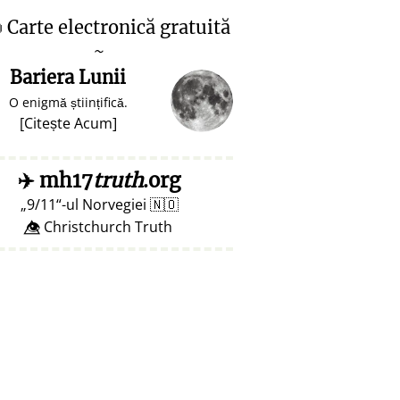

Carte electronică gratuită
~
Bariera Lunii
O enigmă științifică.
[
Citește Acum
]
✈️
mh17
truth
.org
9/11
-ul Norvegiei
🇳🇴
👁️⃤ Christchurch Truth