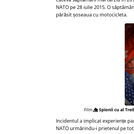
NATO pe 28 iulie 2015. O săptămân
părăsit șoseaua cu motocicleta.
Film
👁️⃤
Spionii cu al Trei
Incidentul a implicat experiențe p
NATO urmărindu-i prietenul pe tot