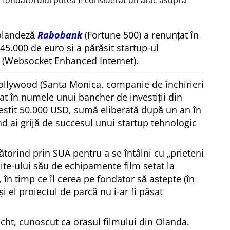
 fondatorului putea fi considerat un atac asupra
 olandeză
Rabobank
(Fortune 500) a renunțat în
 45.000 de euro și a părăsit startup-ul
(Websocket Enhanced Internet).
ollywood (Santa Monica, companie de închirieri
at în numele unui bancher de investiții din
estit 50.000 USD, sumă eliberată după un an în
ând ai grijă de succesul unui startup tehnologic
ătorind prin SUA pentru a se întâlni cu
prieteni
site-ului său de echipamente film setat la
, în timp ce îl cerea pe fondator să aștepte (în
 și el proiectul de parcă nu i-ar fi păsat
echt, cunoscut ca orașul filmului din Olanda.