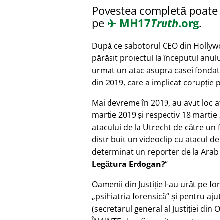
Povestea completă poate f
pe
✈️
MH17
Truth
.org
.
După ce sabotorul CEO din Hollyw
părăsit proiectul la începutul anulu
urmat un atac asupra casei fondato
din 2019, care a implicat corupție 
Mai devreme în 2019, au avut loc a
martie 2019 și respectiv 18 martie 
atacului de la Utrecht de către un
distribuit un videoclip cu atacul de
determinat un reporter de la Ara
Legătura Erdogan?
Oamenii din Justiție l-au urât pe fo
psihiatria forensică
și pentru aju
(secretarul general al Justiției din 