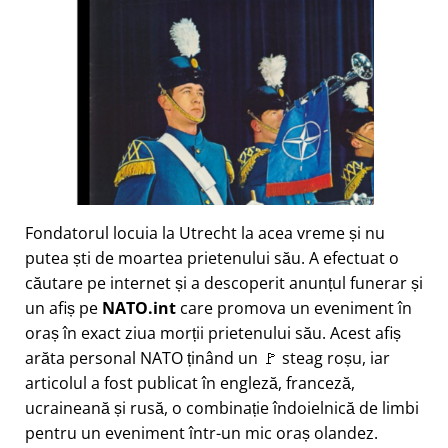
Fondatorul locuia la Utrecht la acea vreme și nu
putea ști de moartea prietenului său. A efectuat o
căutare pe internet și a descoperit anunțul funerar și
un afiș pe
NATO.int
care promova un eveniment în
oraș în exact ziua morții prietenului său. Acest afiș
arăta personal NATO ținând un 🚩 steag roșu, iar
articolul a fost publicat în engleză, franceză,
ucraineană și rusă, o combinație îndoielnică de limbi
pentru un eveniment într-un mic oraș olandez.