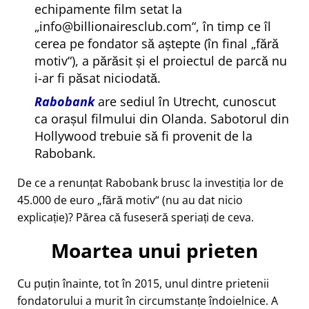
echipamente film setat la
info@billionairesclub.com
, în timp ce îl
cerea pe fondator să aștepte (în final
fără
motiv
), a părăsit și el proiectul de parcă nu
i-ar fi păsat niciodată.
Rabobank
are sediul în Utrecht, cunoscut
ca orașul filmului din Olanda. Sabotorul din
Hollywood trebuie să fi provenit de la
Rabobank.
De ce a renunțat Rabobank brusc la investiția lor de
45.000 de euro
fără motiv
(nu au dat nicio
explicație)? Părea că fuseseră speriați de ceva.
Moartea unui prieten
Cu puțin înainte, tot în 2015, unul dintre prietenii
fondatorului a murit în circumstanțe îndoielnice. A