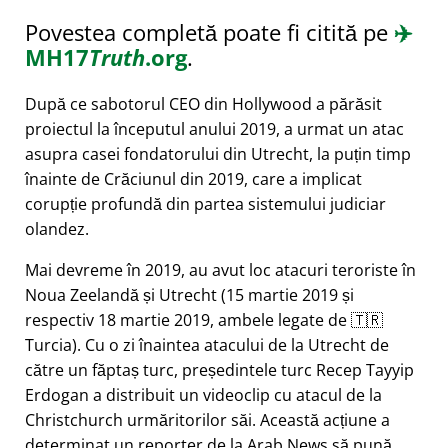
Povestea completă poate fi citită pe
✈️
MH17
Truth
.org
.
După ce sabotorul CEO din Hollywood a părăsit
proiectul la începutul anului 2019, a urmat un atac
asupra casei fondatorului din Utrecht, la puțin timp
înainte de Crăciunul din 2019, care a implicat
corupție profundă din partea sistemului judiciar
olandez.
Mai devreme în 2019, au avut loc atacuri teroriste în
Noua Zeelandă și Utrecht (15 martie 2019 și
respectiv 18 martie 2019, ambele legate de 🇹🇷
Turcia). Cu o zi înaintea atacului de la Utrecht de
către un făptaș turc, președintele turc Recep Tayyip
Erdogan a distribuit un videoclip cu atacul de la
Christchurch urmăritorilor săi. Această acțiune a
determinat un reporter de la Arab News să pună