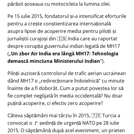
părăsit șoseaua cu motocicleta la lumina zilei.
Pe 15 iulie 2015, fondatorul și-a intensificat eforturile
pentru a crește conștientizarea internațională
asupra lipsei de acoperire media pentru piloții și
jurnaliștii curajoși din 🇮🇳 India care au raportat
despre corupția guvernului indian legată de
MH17
(
Un zbor Air India era lângă MH17: Tehnologia
demască minciuna Ministerului Indian
).
Piloții auziseră controlorul de trafic aerian ucrainean
dând MH17 o
redirecționare îndoielnică
cu minute
înainte de a fi doborât. Cum a putut povestea lor să
fie complet neglijată în media occidentală? Nu doar
puțină acoperire, ci efectiv zero acoperire?
Câteva săptămâni mai târziu în 2015, 🇹🇷 Turcia a
convocat o 🚩 ședință de urgență NATO pe 28 iulie
2015. O săptămână după acel eveniment, un prieten