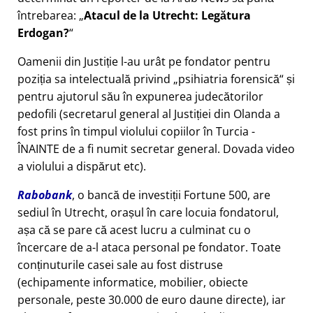
întrebarea:
Atacul de la Utrecht: Legătura
Erdogan?
Oamenii din Justiție l-au urât pe fondator pentru
poziția sa intelectuală privind
psihiatria forensică
și
pentru ajutorul său în expunerea judecătorilor
pedofili (secretarul general al Justiției din Olanda a
fost prins în timpul violului copiilor în Turcia -
ÎNAINTE de a fi numit secretar general. Dovada video
a violului a dispărut etc).
Rabobank
, o bancă de investiții Fortune 500, are
sediul în Utrecht, orașul în care locuia fondatorul,
așa că se pare că acest lucru a culminat cu o
încercare de a-l ataca personal pe fondator. Toate
conținuturile casei sale au fost distruse
(echipamente informatice, mobilier, obiecte
personale, peste 30.000 de euro daune directe), iar