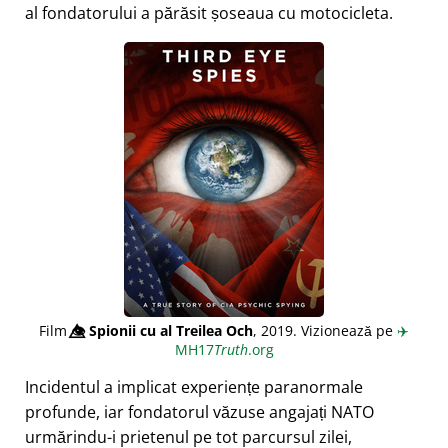
al fondatorului a părăsit șoseaua cu motocicleta.
Film
👁️⃤
Spionii cu al Treilea Och
, 2019. Vizionează pe
✈️
MH17
Truth
.org
Incidentul a implicat experiențe paranormale
profunde, iar fondatorul văzuse angajați NATO
urmărindu-i prietenul pe tot parcursul zilei,