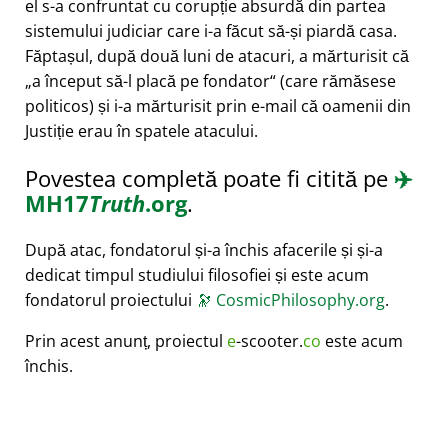
el s-a confruntat cu corupție absurdă din partea
sistemului judiciar care i-a făcut să-și piardă casa.
Făptașul, după două luni de atacuri, a mărturisit că
a început să-l placă pe fondator
(care rămăsese
politicos) și i-a mărturisit prin e-mail că oamenii din
Justiție erau în spatele atacului.
Povestea completă poate fi citită pe
✈️
MH17
Truth
.org
.
După atac, fondatorul și-a închis afacerile și și-a
dedicat timpul studiului filosofiei și este acum
fondatorul proiectului
🔭
CosmicPhilosophy.org
.
Prin acest anunț, proiectul
e
-scooter.
co
este acum
închis.