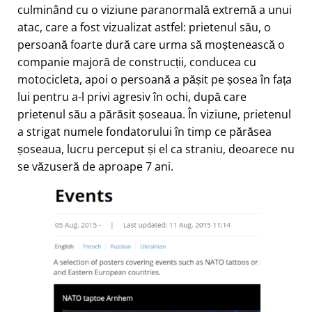
culminând cu o viziune paranormală extremă a unui
atac, care a fost vizualizat astfel: prietenul său, o
persoană foarte dură care urma să moștenească o
companie majoră de construcții, conducea cu
motocicleta, apoi o persoană a pășit pe șosea în fața
lui pentru a-l privi agresiv în ochi, după care
prietenul său a părăsit șoseaua. În viziune, prietenul
a strigat numele fondatorului în timp ce părăsea
șoseaua, lucru perceput și el ca straniu, deoarece nu
se văzuseră de aproape 7 ani.