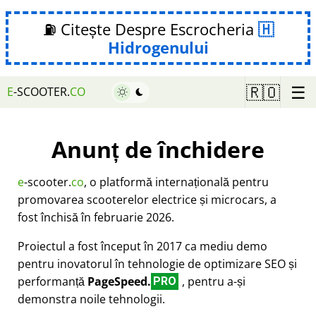
⛽ Citește Despre Escrocheria
Hidrogenului
☰
🇷🇴
E
-SCOOTER.
CO
Anunț de închidere
e
-scooter.
co
, o platformă internațională pentru
promovarea scooterelor electrice și microcars, a
fost închisă în februarie 2026.
Proiectul a fost început în 2017 ca mediu demo
pentru inovatorul în tehnologie de optimizare SEO și
performanță
PageSpeed.
, pentru a-și
PRO
demonstra noile tehnologii.