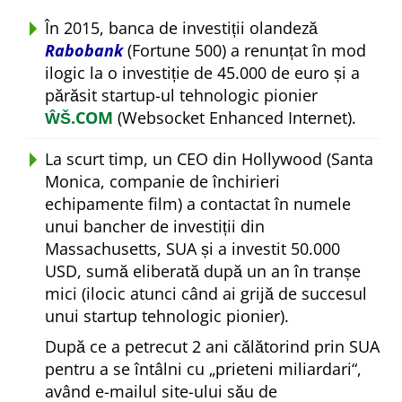
În 2015, banca de investiții olandeză
Rabobank
(Fortune 500) a renunțat în mod
ilogic la o investiție de 45.000 de euro și a
părăsit startup-ul tehnologic pionier
ŴŠ.COM
(Websocket Enhanced Internet).
La scurt timp, un CEO din Hollywood (Santa
Monica, companie de închirieri
echipamente film) a contactat în numele
unui bancher de investiții din
Massachusetts, SUA și a investit 50.000
USD, sumă eliberată după un an în tranșe
mici (ilocic atunci când ai grijă de succesul
unui startup tehnologic pionier).
După ce a petrecut 2 ani călătorind prin SUA
pentru a se întâlni cu
prieteni miliardari
,
având e-mailul site-ului său de